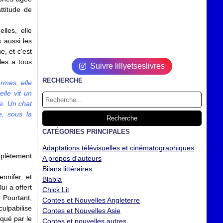
ttitude de
lles, elle
 aussi les
e, et c'est
les a tous
Suivre lillyetseslivres
RECHERCHE
armes, elle
lle vit un
de. Un chat
e, sous la
CATÉGORIES PRINCIPALES
Adaptations télévisuelles et cinématographiques
mplètement
A propos d'auteurs
Bilans littéraires
ennifer, et
Blabla
ui a offert
Chick Lit
 Pourtant,
Contes et Nouvelles Angleterre
culpabilise
Contes et Nouvelles Asie
qué par le
Contes et nouvelles autres