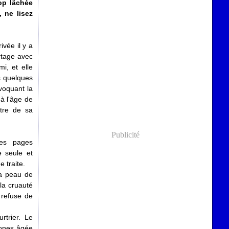
op lâchée
, ne lisez
ivée il y a
rtage avec
i, et elle
is quelques
voquant la
à l'âge de
tre de sa
Publicité
es pages
e seule et
 traite.
la peau de
 la cruauté
 refuse de
rtrier. Le
Jones âgée