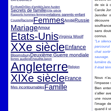
de six à d
Ecriture
Drôles d'amitiés
Jane Austen
Secrets de famille
Carole Jon
XXIe siècle
relations parents-enfant
Rapports hommes-femmes
Jennifer 
Femmes
Russie
Amitié
Racisme
découvre l
Couple
Mariage
souffrance
Amour
sans doute
Etats-Unis
connus.
Virginia Woolf
"Le silenc
XXe siècle
Enfance
parcourut 
chat sorti
Deuxième Guerre mondiale
Bloomsbury
sauvage. 
livres audios
Enquête
Japon
Angleterre
lumière du 
Religion
Il était tém
XIXe siècle
France
Nous n'au
l'impasse 
Famille
Mes incontournables
Bien enten
s'allier av
une nouve
l'image de
quand il v