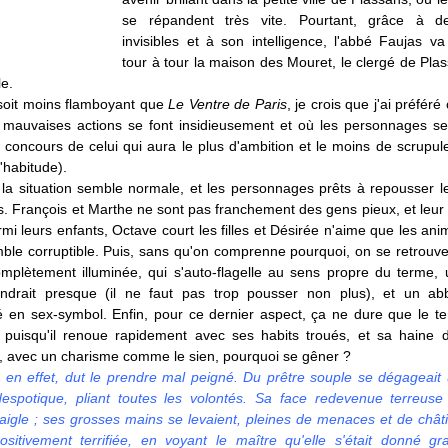
se répandent très vite. Pourtant, grâce à d
invisibles et à son intelligence, l'abbé Faujas va
tour à tour la maison des Mouret, le clergé de Pla
le.
 soit moins flamboyant que
Le Ventre de Paris
, je crois que j'ai préféré
s mauvaises actions se font insidieusement et où les personnages s
n concours de celui qui aura le plus d'ambition et le moins de scrupul
'habitude).
 la situation semble normale, et les personnages prêts à repousser l
. François et Marthe ne sont pas franchement des gens pieux, et leur f
rmi leurs enfants, Octave court les filles et Désirée n'aime que les an
ble corruptible. Puis, sans qu'on comprenne pourquoi, on se retrouv
mplètement illuminée, qui s'auto-flagelle au sens propre du terme,
indrait presque (il ne faut pas trop pousser non plus), et un a
é en sex-symbol. Enfin, pour ce dernier aspect, ça ne dure que le t
 puisqu'il renoue rapidement avec ses habits troués, et sa haine 
t, avec un charisme comme le sien, pourquoi se gêner ?
 en effet, dut le prendre mal peigné. Du prêtre souple se dégageait 
espotique, pliant toutes les volontés. Sa face redevenue terreuse
aigle ; ses grosses mains se levaient, pleines de menaces et de chât
positivement terrifiée, en voyant le maître qu'elle s'était donné gra