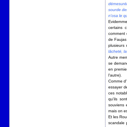
démesuréme
sourde des
n'osa le qu
Evidemmen
certains 
comment o
de Faujas
plusieurs 
lâcheté, la
Autre mena
se demand
en premier
l'autre).
Comme d'ha
essayer de
ces notabl
qu'ils so
souviens 
mais on es
Et les Rou
scandale p