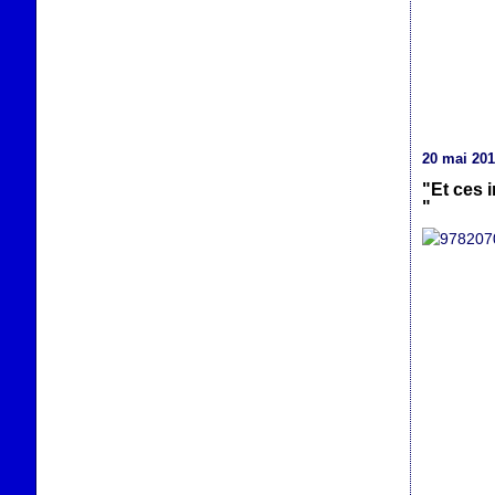
20 mai 20
"Et ces i
"