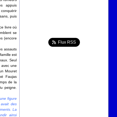
es appuis
 conquérir
ssans, puis
 ce livre où
emblent se
es (encore
Flux RSS
es assauts
amille est
imaux. Seul
e avec une
 un Mouret
bbé Faujas
emps de la
du peigne.
une figure
 avait des
iments. La
ndir ainsi