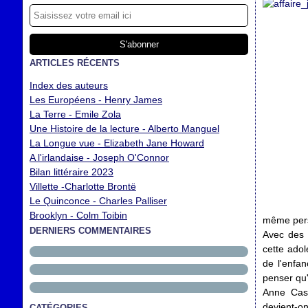
ARTICLES RÉCENTS
Index des auteurs
Les Européens - Henry James
La Terre - Emile Zola
Une Histoire de la lecture - Alberto Manguel
La Longue vue - Elizabeth Jane Howard
A l'irlandaise - Joseph O'Connor
Bilan littéraire 2023
Villette -Charlotte Brontë
Le Quinconce - Charles Palliser
Brooklyn - Colm Toibin
même perso
DERNIERS COMMENTAIRES
Avec des 
cette adol
de l'enfan
penser qu'
Anne Cass
devient-on
CATÉGORIES