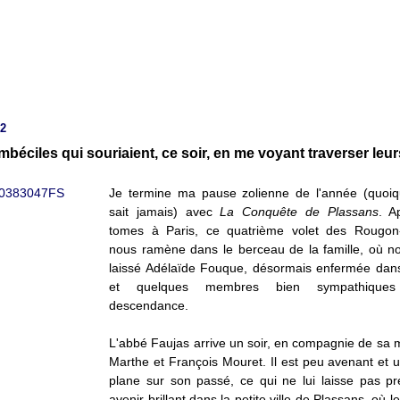
12
mbéciles qui souriaient, ce soir, en me voyant traverser leur
Je termine ma pause zolienne de l'année (quoi
sait jamais) avec
La Conquête de Plassans
. A
tomes à Paris, ce quatrième volet des Rougon
nous ramène dans le berceau de la famille, où n
laissé Adélaïde Fouque, désormais enfermée dans
et quelques membres bien sympathiqu
descendance.
L'abbé Faujas arrive un soir, en compagnie de sa 
Marthe et François Mouret. Il est peu avenant et 
plane sur son passé, ce qui ne lui laisse pas p
avenir brillant dans la petite ville de Plassans, où 