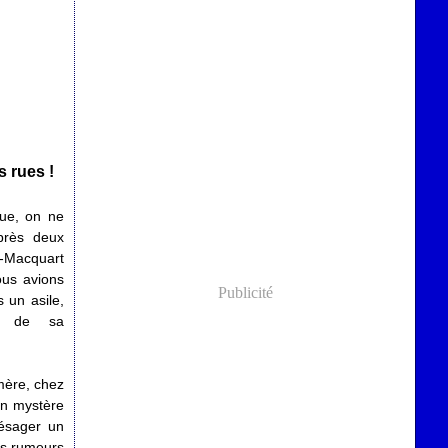
s rues !
que, on ne
près deux
-Macquart
ous avions
Publicité
 un asile,
es de sa
mère, chez
un mystère
résager un
les rumeurs