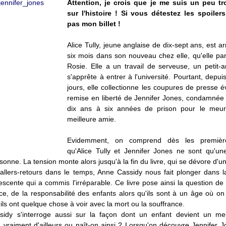
Attention, je crois que je me suis un peu tr
sur l'histoire !
Si vous détestez les spoilers
pas mon billet !
Alice Tully, jeune anglaise de dix-sept ans, est arr
six mois dans son nouveau chez elle, qu'elle pa
Rosie. Elle a un travail de serveuse, un petit-am
s'apprête à entrer à l'université. Pourtant, depu
jours, elle collectionne les coupures de presse é
remise en liberté de Jennifer Jones, condamnée 
dix ans à six années de prison pour le meur
meilleure amie.
Evidemment, on comprend dès les premièr
qu'Alice Tully et Jennifer Jones ne sont qu'un
nne. La tension monte alors jusqu'à la fin du livre, qui se dévore d'une
allers-retours dans le temps, Anne Cassidy nous fait plonger dans 
escente qui a commis l'irréparable. Ce livre pose ainsi la question de
ce, de la responsabilité des enfants alors qu'ils sont à un âge où on
ils ont quelque chose à voir avec la mort ou la souffrance.
idy s'interroge aussi sur la façon dont un enfant devient un meu
 vraiment d'ailleurs ou naît-on ainsi ? Lorsqu'on découvre Jennifer 