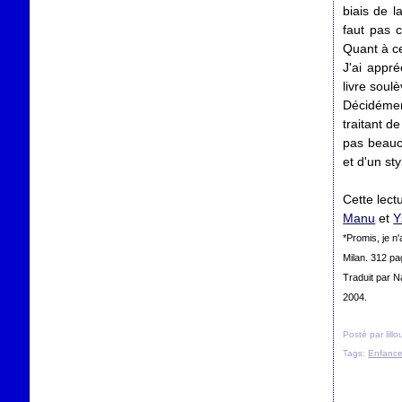
biais de l
faut pas 
Quant à ce
J'ai appré
livre soul
Décidément
traitant de
pas beauc
et d'un st
Cette lect
Manu
et
Y
*Promis, je n'
Milan. 312 pa
Traduit par N
2004.
Posté par lill
Tags:
Enfanc