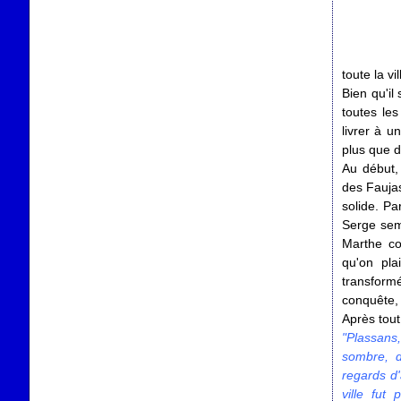
toute la vil
Bien qu'il
toutes le
livrer à u
plus que d
Au début,
des Faujas
solide. Pa
Serge sem
Marthe co
qu'on pla
transform
conquête,
Après tou
"Plassans,
sombre, d
regards d'
ville fut 