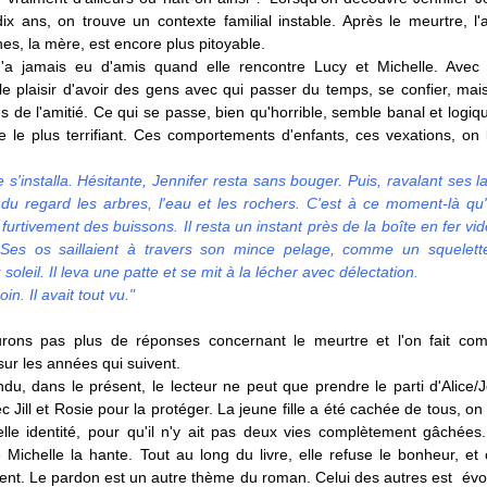
ix ans, on trouve un contexte familial instable. Après le meurtre, l'a
es, la mère, est encore plus pitoyable.
n'a jamais eu d'amis quand elle rencontre Lucy et Michelle. Avec e
e plaisir d'avoir des gens avec qui passer du temps, se confier, mais
s de l'amitié. Ce qui se passe, bien qu'horrible, semble banal et logiqu
 le plus terrifiant. Ces comportements d'enfants, ces vexations, on 
e s'installa. Hésitante, Jennifer resta sans bouger. Puis, ravalant ses l
du regard les arbres, l'eau et les rochers. C'est à ce moment-là qu'e
r furtivement des buissons. Il resta un instant près de la boîte en fer vi
Ses os saillaient à travers son mince pelage, comme un squelett
soleil. Il leva une patte et se mit à la lécher avec délectation.
oin. Il avait tout vu."
rons pas plus de réponses concernant le meurtre et l'on fait co
sur les années qui suivent.
du, dans le présent, le lecteur ne peut que prendre le parti d'Alice/J
ec Jill et Rosie pour la protéger. La jeune fille a été cachée de tous, on l
lle identité, pour qu'il n'y ait pas deux vies complètement gâchées.
 Michelle la hante. Tout au long du livre, elle refuse le bonheur, et 
ient. Le pardon est un autre thème du roman. Celui des autres est évo