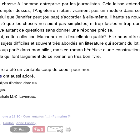
a chasse à l'homme entreprise par les journalistes. Cela laisse entend
compter dessus, l'Angleterre n'étant vraiment pas un modèle dans c
lui que Jennifer peut (ou pas) s'accorder à elle-même, il hante sa nouv
cié que les choses ne soient pas simplistes, ni trop faciles ni trop du
ève autant de questions sans donner une réponse précise.
, cette collection Macadam est d'excellente qualité*. Elle nous offre 
 sujets difficiles et souvent très abordés en littérature qui sortent du lot.
oup parlé dans mon billet, mais ce roman bénéficie d'une constructio
yle qui font largement de ce roman un très bon livre.
ure a été un véritable coup de coeur pour moi.
s
ont aussi adoré.
ai pas d'actions chez eux !
ges.
athalie M.-C. Laverroux.
ounette à 18:30 -
Commentaires [
…
]
- Permalien [
#
]
e
,
Pardon
,
Anne Cassidy