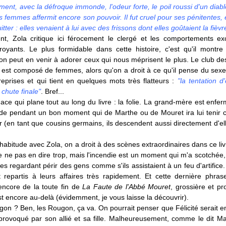
nt, avec la défroque immonde, l'odeur forte, le poil roussi d'un diabl
 femmes affermit encore son pouvoir. Il fut cruel pour ses pénitentes,
itter : elles venaient à lui avec des frissons dont elles goûtaient la fièvr
t, Zola critique ici férocement le clergé et les comportements ex
croyants. Le plus formidable dans cette histoire, c'est qu'il montre
n peut en venir à adorer ceux qui nous méprisent le plus. Le club de
 est composé de femmes, alors qu'on a droit à ce qu'il pense du sexe
reprises et qui tient en quelques mots très flatteurs :
"la tentation d
 chute finale"
. Bref...
ce qui plane tout au long du livre : la folie. La grand-mère est enfer
e pendant un bon moment qui de Marthe ou de Mouret ira lui tenir
 (en tant que cousins germains, ils descendent aussi directement d'ell
bitude avec Zola, on a droit à des scènes extraordinaires dans ce livr
 ne pas en dire trop, mais l'incendie est un moment qui m'a scotchée,
es regardant périr des gens comme s'ils assistaient à un feu d'artifice
nt repartis à leurs affaires très rapidement. Et cette dernière phra
encore de la toute fin de
La Faute de l'Abbé Mouret
, grossière et pr
t encore au-delà (évidemment, je vous laisse la découvrir).
gon ? Ben, les Rougon, ça va. On pourrait penser que Félicité serait 
rovoqué par son allié et sa fille. Malheureusement, comme le dit Mac