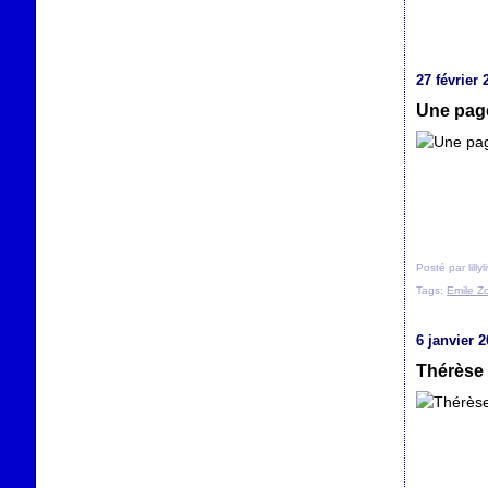
27 février 
Une page
Posté par lilly
Tags:
Emile Z
6 janvier 
Thérèse 