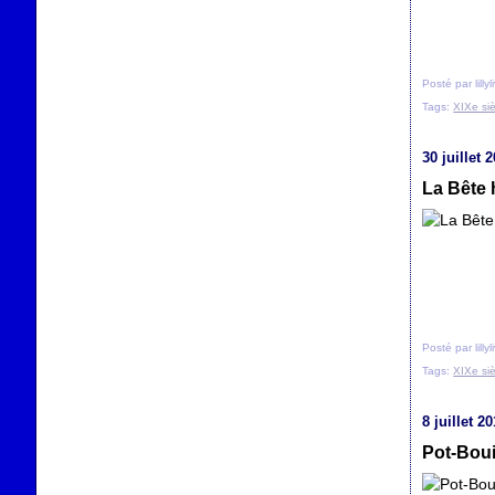
Posté par lilly
Tags:
XIXe si
30 juillet 
La Bête 
Posté par lilly
Tags:
XIXe si
8 juillet 2
Pot-Boui