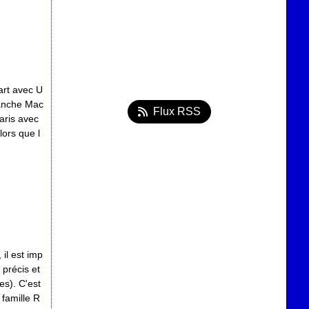
rt avec U
ranche Mac
Flux RSS
aris avec
lors que l
 il est imp
 précis et
es). C'est
famille R