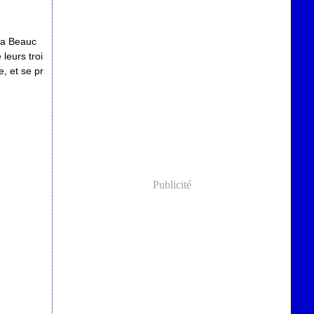
 la Beauc
 leurs troi
e, et se pr
Publicité