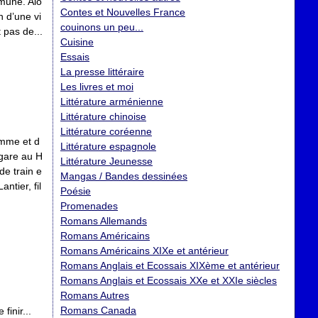
mune. Alo
Contes et Nouvelles France
n d’une vi
couinons un peu...
 pas de...
Cuisine
Essais
La presse littéraire
Les livres et moi
Littérature arménienne
Littérature chinoise
Littérature coréenne
emme et d
Littérature espagnole
 gare au H
Littérature Jeunesse
de train e
Mangas / Bandes dessinées
ntier, fil
Poésie
Promenades
Romans Allemands
Romans Américains
Romans Américains XIXe et antérieur
Romans Anglais et Ecossais XIXème et antérieur
Romans Anglais et Ecossais XXe et XXIe siècles
Romans Autres
Romans Canada
finir...