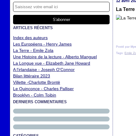
12 avril 20
La Terre
ARTICLES RÉCENTS
Index des auteurs
Les Européens - Henry James
Posté par lilly
La Terre - Emile Zola
Tags:
Emile Z
Une Histoire de la lecture - Alberto Manguel
La Longue vue - Elizabeth Jane Howard
A l'irlandaise - Joseph O'Connor
Bilan littéraire 2023
Villette -Charlotte Brontë
Le Quinconce - Charles Palliser
Brooklyn - Colm Toibin
DERNIERS COMMENTAIRES
CATÉGORIES