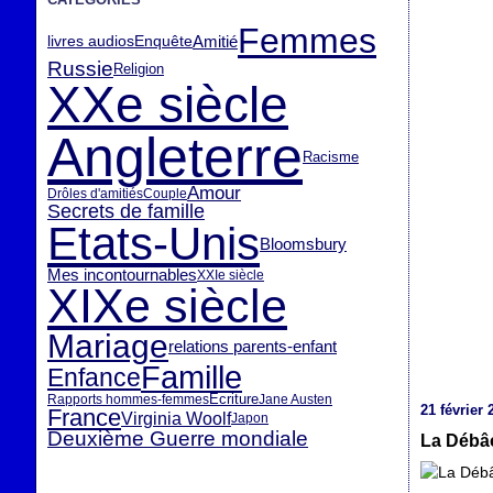
Femmes
livres audios
Enquête
Amitié
Russie
Religion
XXe siècle
Angleterre
Racisme
Amour
Drôles d'amitiés
Couple
Secrets de famille
Etats-Unis
Bloomsbury
Mes incontournables
XXIe siècle
XIXe siècle
Mariage
relations parents-enfant
Famille
Enfance
Ecriture
Rapports hommes-femmes
Jane Austen
21 février 
France
Virginia Woolf
Japon
Deuxième Guerre mondiale
La Débâc