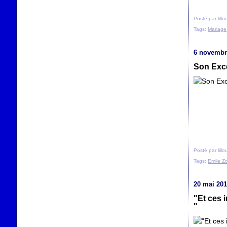
Posté par lill
Tags:
Mariage
6 novembr
Son Exc
Posté par lill
Tags:
Emile Z
20 mai 20
"Et ces i
"