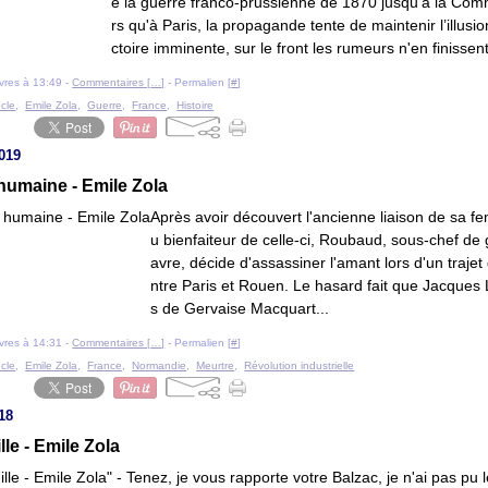
e la guerre franco-prussienne de 1870 jusqu'à la Com
rs qu'à Paris, la propagande tente de maintenir l’illusio
ctoire imminente, sur le front les rumeurs n'en finissent
livres à 13:49 -
Commentaires [
…
]
- Permalien [
#
]
ècle
,
Emile Zola
,
Guerre
,
France
,
Histoire
2019
humaine - Emile Zola
Après avoir découvert l'ancienne liaison de sa f
u bienfaiteur de celle-ci, Roubaud, sous-chef de
avre, décide d'assassiner l'amant lors d'un trajet 
ntre Paris et Rouen. Le hasard fait que Jacques La
s de Gervaise Macquart...
livres à 14:31 -
Commentaires [
…
]
- Permalien [
#
]
ècle
,
Emile Zola
,
France
,
Normandie
,
Meurtre
,
Révolution industrielle
018
lle - Emile Zola
" - Tenez, je vous rapporte votre Balzac, je n'ai pas pu le 