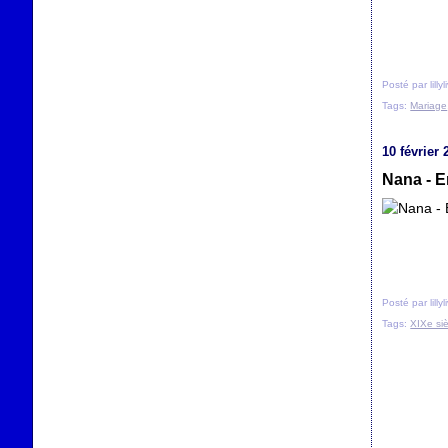
Posté par lilly
Tags:
Mariage
10 février 
Nana - E
Posté par lilly
Tags:
XIXe si