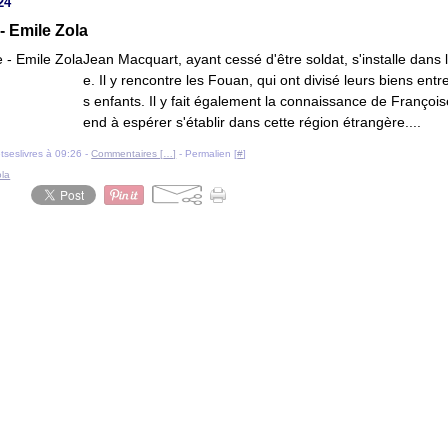
24
 - Emile Zola
Jean Macquart, ayant cessé d'être soldat, s'installe dans
e. Il y rencontre les Fouan, qui ont divisé leurs biens entre
s enfants. Il y fait également la connaissance de François
end à espérer s'établir dans cette région étrangère....
etseslivres à 09:26 -
Commentaires [
…
]
- Permalien [
#
]
ola