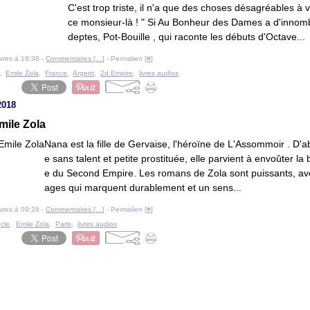
C'est trop triste, il n'a que des choses désagréables à 
ce monsieur-là ! " Si Au Bonheur des Dames a d'innom
deptes, Pot-Bouille , qui raconte les débuts d'Octave...
livres à 18:36 -
Commentaires [
…
]
- Permalien [
#
]
,
Emile Zola
,
France
,
Argent
,
2d Empire
,
livres audios
2018
mile Zola
Nana est la fille de Gervaise, l'héroïne de L'Assommoir . D'a
e sans talent et petite prostituée, elle parvient à envoûter la
e du Second Empire. Les romans de Zola sont puissants, av
ages qui marquent durablement et un sens...
livres à 09:28 -
Commentaires [
…
]
- Permalien [
#
]
ècle
,
Emile Zola
,
Paris
,
livres audios