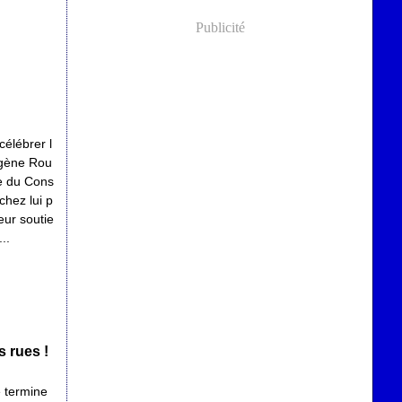
Publicité
célébrer l
ugène Rou
e du Cons
chez lui p
leur soutie
..
s rues !
 termine