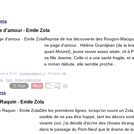
2016
 d'amour - Emile Zola
Reprise de ma découverte des Rougon-Macqua
ne page d'amour . Hélène Grandjean (de la b
quart-Mouret), jeune veuve assez aisée, vit à P
sa fille Jeanne. Celle-ci a une santé fragile, et a
e roman débute, elle semble proche...
livres à 10:42 -
Commentaires [
…
]
- Permalien [
#
]
ola
,
Paris
,
Amour malheureux
2016
Raquin - Emile Zola
Dès les premières lignes, lorsqu'on ouvre un Zola,
ossible de ne pas être happé, tant les décors sont
vivants (oui, j'ai décidé d'écrire des choses étrang
dans le passage du Pont-Neuf que le drame de la 