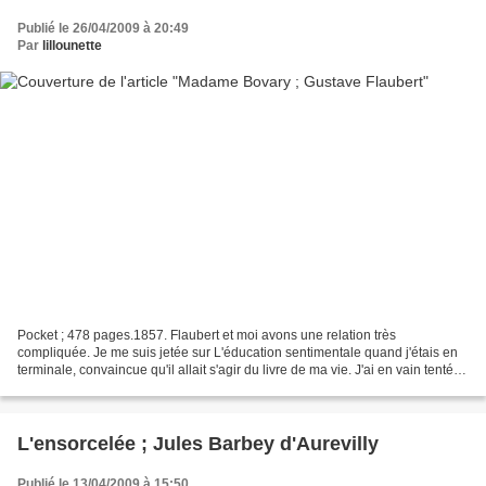
Publié le 26/04/2009 à 20:49
Par
lillounette
Pocket ; 478 pages.1857. Flaubert et moi avons une relation très
compliquée. Je me suis jetée sur L'éducation sentimentale quand j'étais en
terminale, convaincue qu'il allait s'agir du livre de ma vie. J'ai en vain tenté
de le terminer durant trois étés,...
L'ensorcelée ; Jules Barbey d'Aurevilly
Publié le 13/04/2009 à 15:50