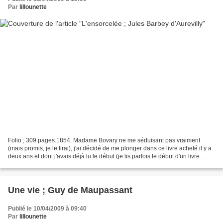
Par
lillounette
Folio ; 309 pages.1854. Madame Bovary ne me séduisant pas vraiment
(mais promis, je le lirai), j'ai décidé de me plonger dans ce livre acheté il y a
deux ans et dont j'avais déjà lu le début (je lis parfois le début d'un livre
avant de le reposer, même...
Une vie ; Guy de Maupassant
Publié le 10/04/2009 à 09:40
Par
lillounette