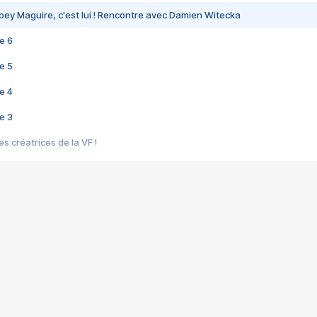
bey Maguire, c'est lui ! Rencontre avec Damien Witecka
e 6
e 5
e 4
e 3
s créatrices de la VF !
e 2
e 1
e Mektoub My Love arrive enfin ! Rencontre avec Shaïn Boumedine et Sal
i : après Toni en famille
elle réalise le bouleversant Dites lui que je l'aime
ais ! Rencontre autour de Vie privée de Rebecca Zlotowski