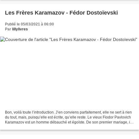
Les Frères Karamazov - Fédor Dostoïevski
Publié le 05/03/2021 à 06:00
Par
lillylivres
Bon, voilà toute l’introduction. J’en conviens parfaitement, elle ne sert à rien
du tout, mais, puisqu’elle est écrite, qu’elle reste. Le vieux Fiodor Pavlovich
Karamazov est un homme débauché et égoïste. De son premier mariage, il a
un fils, Dmitri,...