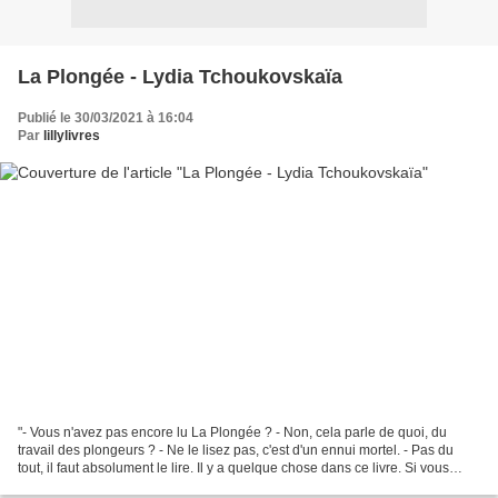
La Plongée - Lydia Tchoukovskaïa
Publié le 30/03/2021 à 16:04
Par
lillylivres
"- Vous n'avez pas encore lu La Plongée ? - Non, cela parle de quoi, du
travail des plongeurs ? - Ne le lisez pas, c'est d'un ennui mortel. - Pas du
tout, il faut absolument le lire. Il y a quelque chose dans ce livre. Si vous
voulez, je vous l'apporterai....