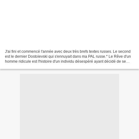
J'ai fini et commencé l'année avec deux très brefs textes russes. Le second
est le dernier Dostoïevski qui s'ennuyait dans ma PAL russe.* Le Rêve d'un
homme ridicule est l'histoire d'un individu désespéré ayant décidé de se
supprimer d'un coup de révolver....