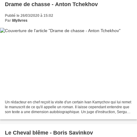
Drame de chasse - Anton Tchekhov
Publié le 26/03/2020 à 15:02
Par
lillylivres
Un rédacteur en chef reçoit la visite d'un certain Ivan Kamychov qui lui remet
le manuscrit de ce qu'il appelle un roman. Il laisse cependant entendre que
son texte a une dimension autobiographique. Un juge d'instruction, Serguéï
Pétrovitch Zinoviev,...
Le Cheval blême - Boris Savinkov