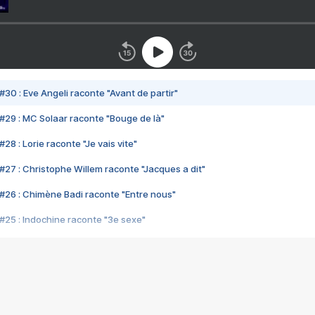
#30 : Eve Angeli raconte "Avant de partir"
#29 : MC Solaar raconte "Bouge de là"
28 : Lorie raconte "Je vais vite"
#27 : Christophe Willem raconte "Jacques a dit"
#26 : Chimène Badi raconte "Entre nous"
#25 : Indochine raconte "3e sexe"
#24 : Zaho raconte "C'est chelou"
#23 : Patrick Bruel raconte "Au café des délices"
#22 : Kyo raconte "Le chemin"