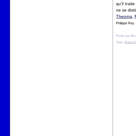
qu'il trai
ne se dist
Theoma
,
Philippe Rey.
Posté par lill
Tags:
Etats-Un