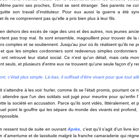
 Même parmi ses proches, Ernst se sent étranger. Ses parents ne c
 quitte son travail d'instituteur. Pour eux aussi la guerre a été s
et ils ne comprennent pas qu'elle a pris bien plus à leur fils.
 en dehors des excès de rage des uns et des autres, nos jeunes ancie
rtent pas trop mal. Ils sont ensemble, magouillent pour trouver de la 
urs comptes et se soutiennent. Jusqu'au jour où ils réalisent qu'ils ne p
e et que les simples cordonniers sont redevenus simples cordonniers
 ont retrouvé leur statut social. Ce n'est qu'un détail, mais cela mon
sont seuls, et plusieurs d'entre eux ne trouvent qu'une seule façon d'y r
ont, c'était plus simple. Là-bas, il suffisait d'être vivant pour que tout aill
t s'attendre à les voir hurler, comme ils se l'était promis, pourtant ce n
ut attendre que l'un des soldats soit jugé pour meurtre pour qu'enfin 
tte la société en accusation. Parce qu'ils sont vidés, littéralement, et p
uel point le gouffre qui les sépare du monde des vivants est profond, 
mpossible.
n ressent tout de suite en ouvrant
Après
, c'est qu'il s'agit d'un livre éc
ein d'amertume et de lassitude malgré la franche camaraderie qui règne