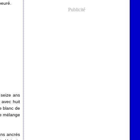
coeuré.
Publicité
 seize ans
 avec huit
ée blanc de
le mélange
ans ancrés