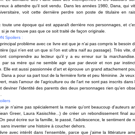
reux à attendre qu'il soit vendu. Dans les années 1980, Dana, qui vi
versitaire, voit cette dernière perdre son poste de titulaire en ra
c toute une époque qui est apparaît derrière nos personnages, et c'e
 si je ne trouve pas que ce soit traité de façon originale.
 Spoilers :
rincipal problème avec ce livre est que je n'ai pas compris le besoin 
ère (qui n'en est un que si l'on est ultra naïf au passage). Très vite, 
ont comprendre au lecteur qu'il y a eu erreur sur la marchandise
 par sa mère qui ne semble agir que par devoir et non par instinc
e. Elle est aussi passionnée d'art et éprouve un grand attachement pou
. Dana a pour sa part tout de la fermière forte et peu féminine. Je veux
uvert, mais l'amour de l'agriculture ou de l'art ne sont pas inscrits dans
ut deviner l'identité des parents des deux personnages rien qu'en obse
..
oilers
que je n'aime pas spécialement la manie qu'ont beaucoup d'auteurs a
ean Greer, Laura Kasischke...) de créer un rebondissement final au
. On peut écrire sur la famille, le passé, l'adolescence, le sentiment de 
 sans inventer une histoire à coucher dehors.
 livre avec intérêt dans l'ensemble, parce que j'aime la littérature am