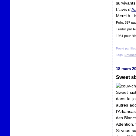
survivants.
L'avis d'
Aa
Merci à Lis
Folio. 397 pa
Traduit par R
1931 pour l'éd
Posté par lill
Tags:
Enfanc
18 mars 2
Sweet si
Sweet six
dans la j
autres ado
l'Arkansas
des Blancs
Attention,
Si vous s