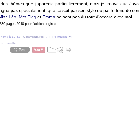
te des thèmes que j'apprécie particulièrement, mais je trouve que Joy
ingue pas spécialement, que ce soit par son style ou par le fond de son 
Miss Léo,
Mrs Figg
et
Emma
ne sont pas du tout d'accord avec moi.
 330 pages.
2010 pour l'édition originale.
ounette à 17:52 -
Commentaires [
…
]
- Permalien [
#
]
is
,
Famille