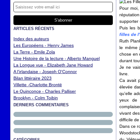
Pour moi,
réputatio
supporter 
Puis les 
ARTICLES RÉCENTS
filles de 
Index des auteurs
Ruth Plan
Les Européens - Henry James
le même j
La Terre - Emile Zola
chose en 
Une Histoire de la lecture - Alberto Manguel
durant tout
La Longue vue - Elizabeth Jane Howard
Je ne vai
A l'irlandaise - Joseph O'Connor
livre.
Bilan littéraire 2023
Ca avait 
Villette -Charlotte Brontë
élevée dan
Le Quinconce - Charles Palliser
qu'elle ad
Brooklyn - Colm Toibin
yeux de 
DERNIERS COMMENTAIRES
complaise
vivant des
difficile d
Dans ce ro
Woodstock,
du Viêtna
CATÉGORIES