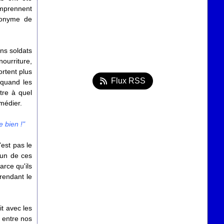
omprennent
ynonyme de
ns soldats
nourriture,
ortent plus
Flux RSS
 quand les
tre à quel
emédier.
e bien !"
'est pas le
l'un de ces
arce qu'ils
rendant le
rit avec les
 entre nos