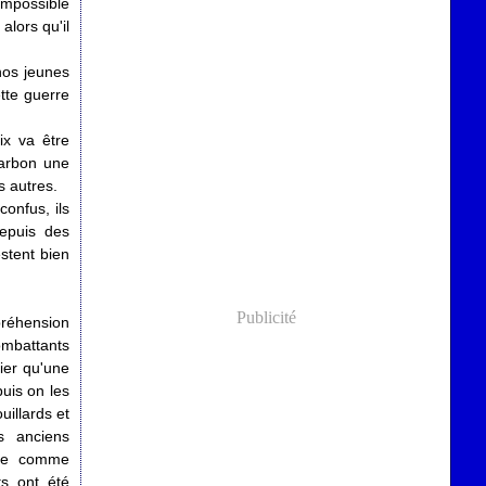
 impossible
alors qu'il
 nos jeunes
ette guerre
ix va être
harbon une
s autres.
confus, ils
depuis des
estent bien
Publicité
préhension
ombattants
ier qu'une
uis on les
uillards et
s anciens
erre comme
ts ont été