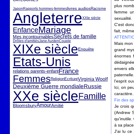
plus nomb
livres audios
Racisme
Japon
Rapports hommes-femmes
Angleterre
femme uni
XXIe siècle
sexualité.
C'est don
Mariage
Enfance
fait, même
Secrets de famille
Mes incontournables
ATTENTION
Drôles d'amitiés
Jane Austen
Couple
Mais mon p
XIXe siècle
Enquête
grand myst
énormes f
Etats-Unis
dédaignée
envers ell
France
relations parents-enfant
paternelle
Femmes
Virginia Woolf
Ecriture
Religion
l'esprit o
Deuxième Guerre mondiale
Russie
Ici, on pe
XXe siècle
Famille
caractère.
Fin des sp
Amour
Bloomsbury
Amitié
Je crois 
(Andrew S
qu'inutile
à sa place
J'ai lu ce