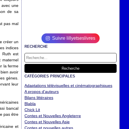
t avec une
ison de sa
st pas mal
Suivre lillyetseslivres
de créer un
RECHERCHE
des indices
. Ruth est
t maternel
r la ferme
 bien avoir
CATÉGORIES PRINCIPALES
 les gènes.
rvant leur
Adaptations télévisuelles et cinématographiques
A propos d'auteurs
Bilans littéraires
méricaines
Blabla
ssi bancal
Chick Lit
ne pas être
Contes et Nouvelles Angleterre
Contes et Nouvelles Asie
éricaine et
Contes et nouvelles autres