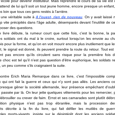
'école pour devenir instituteur. Mais reprendre le cours de sa vie est
ttend de lui qu'il soit un tout jeune homme, encore presque un enfant, 
us loin que tous ces gens restés à l'arrière.
 une véritable suite à
A l'ouest, rien de nouveau
. On y avait laissé
op vite précipités dans l'âge adulte, désemparés devant l'inutilité de c
 poser des questions.
 livre débute, la rumeur court que cette fois, c'est la bonne, la pa
es soldats ont du mal à le croire, surtout lorsqu'on les envoie au c
ois pour la forme, et qu'on en voit mourir encore plus inutilement que le
, le signal est donné, ils peuvent prendre la route du retour. Tout est 
ent pas encore qu'ils circulent sans risque pour la première fois 
 choc est tel qu'il n'est pas question d'être euphorique, les soldats r
 un peu comme s'ils craignaient la suite.
ntre Erich Maria Remarque dans ce livre, c'est l'impossible com
 qui ont fait la guerre et ceux qui n'y sont pas allés. Les anciens c
presque gêner la société allemande, leur présence empêchant d'oubl
 passée par là. On leur jette quelques vêtements pour les remercier, p
débrouiller ou crever de faim. Ernst et ses camarades sont plutôt débro
dition physique n'est pas trop ébranlée, mais la procession de
ts décrite à la fin du livre, qui fait défiler les mutilés de gu
bles morts-vivants, insiste sur le désintérêt dont les anciens solda