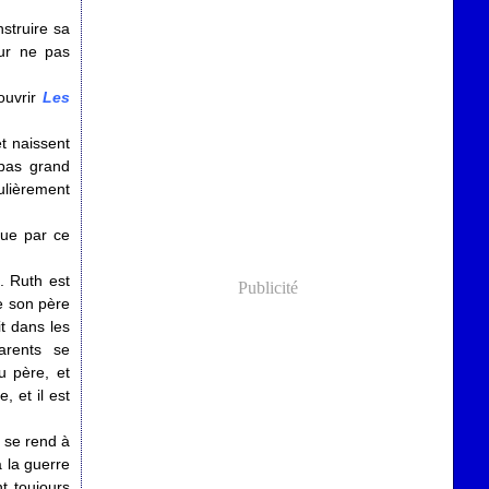
struire sa
our ne pas
ouvrir
Les
t naissent
 pas grand
ulièrement
cue par ce
. Ruth est
Publicité
e son père
it dans les
arents se
u père, et
, et il est
h se rend à
 la guerre
t toujours