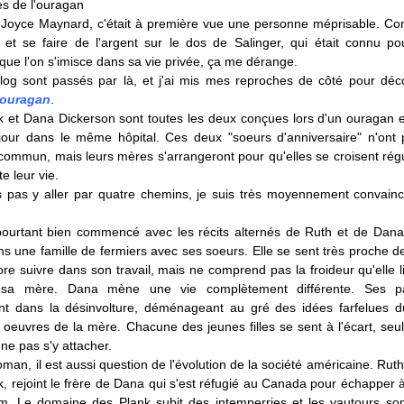
 Joyce Maynard, c'était à première vue une personne méprisable. Con
n et se faire de l'argent sur le dos de Salinger, qui était connu p
que l'on s'imisce dans sa vie privée, ça me dérange.
blog sont passés par là, et j'ai mis mes reproches de côté pour déc
l'ouragan
.
k et Dana Dickerson sont toutes les deux conçues lors d'un ouragan e
our dans le même hôpital. Ces deux "soeurs d'anniversaire" n'ont
commun, mais leurs mères s'arrangeront pour qu'elles se croisent rég
e leur vie.
s pas y aller par quatre chemins, je suis très moyennement convain
pourtant bien commencé avec les récits alternés de Ruth et de Dana
s une famille de fermiers avec ses soeurs. Elle se sent très proche d
ore suivre dans son travail, mais ne comprend pas la froideur qu'elle l
sa mère. Dana mène une vie complètement différente. Ses p
nt dans la désinvolture, déménageant au gré des idées farfelues d
 oeuvres de la mère. Chacune des jeunes filles se sent à l'écart, seule
e ne pas s'y attacher.
man, il est aussi question de l'évolution de la société américaine. Rut
 rejoint le frère de Dana qui s'est réfugié au Canada pour échapper à
m. Le domaine des Plank subit des intemperries et les vautours son