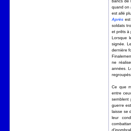
bancs de l
quand on a
est allé pl
Après
est
soldats tr
et prêts à
Lorsque le
signée. L
dernière f
Finalement
ne réalis
années. Le
regroupés,
Ce que mo
entre ceux
semblent 
guerre est
laisse se 
leur con
combattan
d'inombra