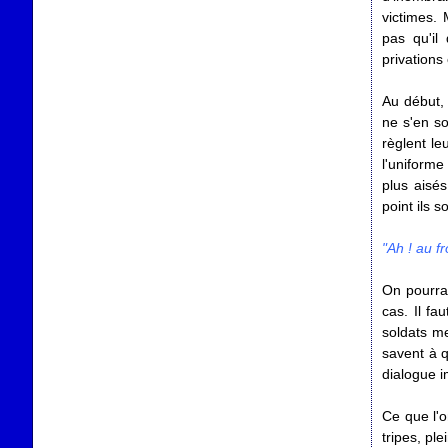
victimes.
pas qu'il
privations 
Au début,
ne s'en so
règlent le
l'uniform
plus aisés
point ils 
"Ah ! au fr
On pourrai
cas. Il fa
soldats me
savent à q
dialogue i
Ce que l'o
tripes, pl