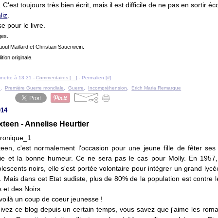
 C'est toujours très bien écrit, mais il est difficile de ne pas en sortir é
liz
.
e pour le livre.
ges.
aoul Maillard et Christian Sauerwein.
ition originale.
ounette à 13:31 -
Commentaires [
…
]
- Permalien [
#
]
e
,
Première Guerre mondiale
,
Guerre
,
Incompréhension
,
Erich Maria Remarque
014
xteen - Annelise Heurtier
teen, c'est normalement l'occasion pour une jeune fille de fêter ses
oie et la bonne humeur. Ce ne sera pas le cas pour Molly. En 1957,
lescents noirs, elle s'est portée volontaire pour intégrer un grand lyc
. Mais dans cet Etat sudiste, plus de 80% de la population est contre 
 et des Noirs.
 voilà un coup de coeur jeunesse !
uivez ce blog depuis un certain temps, vous savez que j'aime les rom