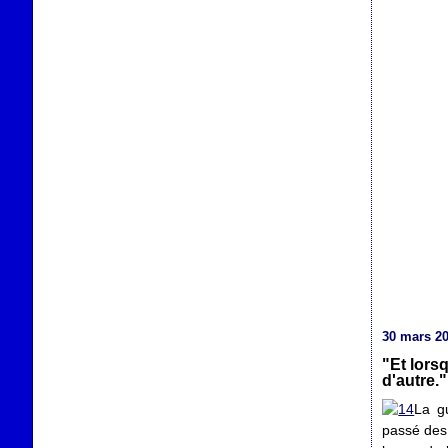
30 mars 2
"Et lorsq
d'autre."
La gu
passé des 