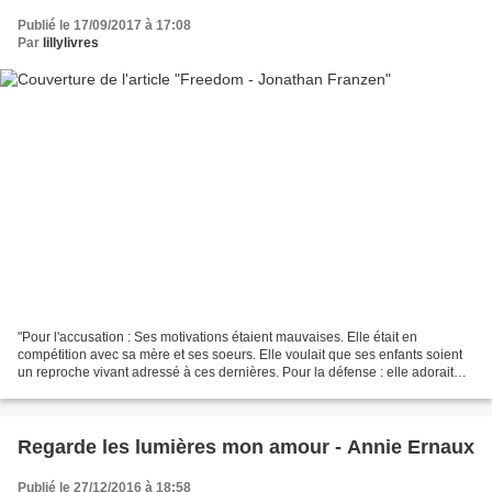
Publié le 17/09/2017 à 17:08
Par
lillylivres
"Pour l'accusation : Ses motivations étaient mauvaises. Elle était en
compétition avec sa mère et ses soeurs. Elle voulait que ses enfants soient
un reproche vivant adressé à ces dernières. Pour la défense : elle adorait
ses enfants." Difficile de se...
Regarde les lumières mon amour - Annie Ernaux
Publié le 27/12/2016 à 18:58