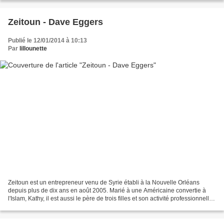
Zeitoun - Dave Eggers
Publié le 12/01/2014 à 10:13
Par
lillounette
Zeitoun est un entrepreneur venu de Syrie établi à la Nouvelle Orléans
depuis plus de dix ans en août 2005. Marié à une Américaine convertie à
l'Islam, Kathy, il est aussi le père de trois filles et son activité professionnelle
en fait une personne très...