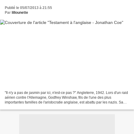
Publié le 05/07/2013 à 21:55
Par
lillounette
"Il n'y a pas de jasmin par ici, n'est-ce pas ?" Angleterre, 1942. Lors d'un raid
aérien contre l'Allemagne, Godfrey Winshaw, fils de l'une des plus
importantes familles de l'aristocratie anglaise, est abattu par les nazis. Sa
soeur, Tabitha, accuse alors...