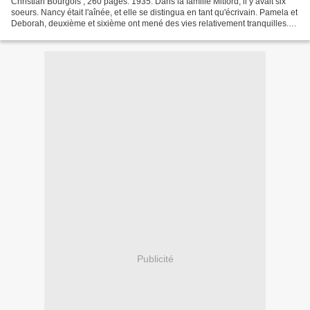
Christian Bourgois ; 260 pages. 1935. Dans la famille Mitford, il y avait six
soeurs. Nancy était l'aînée, et elle se distingua en tant qu'écrivain. Pamela et
Deborah, deuxième et sixième ont mené des vies relativement tranquilles.
Jessica, la cinquième,...
Publicité