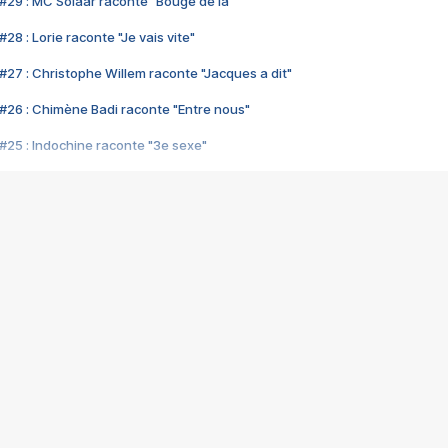
#29 : MC Solaar raconte "Bouge de là"
28 : Lorie raconte "Je vais vite"
#27 : Christophe Willem raconte "Jacques a dit"
#26 : Chimène Badi raconte "Entre nous"
#25 : Indochine raconte "3e sexe"
#24 : Zaho raconte "C'est chelou"
#23 : Patrick Bruel raconte "Au café des délices"
#22 : Kyo raconte "Le chemin"
#21 : Nolwenn Leroy raconte "Cassé"
#20 : Patrick Hernandez raconte "Born to be alive"
#19 : Lorie raconte "Près de moi"
#18 : Michael Jones raconte "A nos actes manqués" (avec Jean-Jacque
#17 : Khaled raconte "Aïcha"