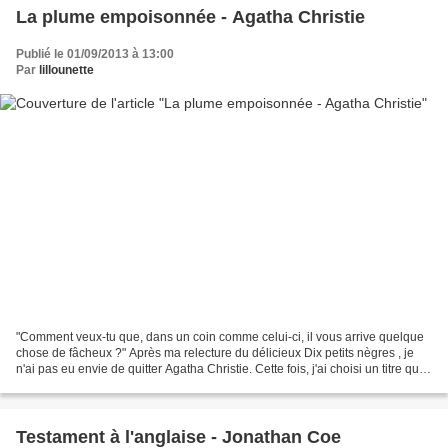
La plume empoisonnée - Agatha Christie
Publié le 01/09/2013 à 13:00
Par
lillounette
"Comment veux-tu que, dans un coin comme celui-ci, il vous arrive quelque
chose de fâcheux ?" Après ma relecture du délicieux Dix petits nègres , je
n'ai pas eu envie de quitter Agatha Christie. Cette fois, j'ai choisi un titre que
je ne connaissais pas...
Testament à l'anglaise - Jonathan Coe