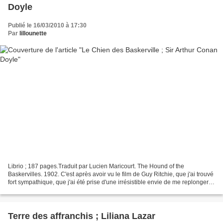
Doyle
Publié le 16/03/2010 à 17:30
Par
lillounette
Librio ; 187 pages.Traduit par Lucien Maricourt. The Hound of the
Baskervilles. 1902. C'est après avoir vu le film de Guy Ritchie, que j'ai trouvé
fort sympathique, que j'ai été prise d'une irrésistible envie de me replonger
dans les aventures de Sherlock...
Terre des affranchis ; Liliana Lazar