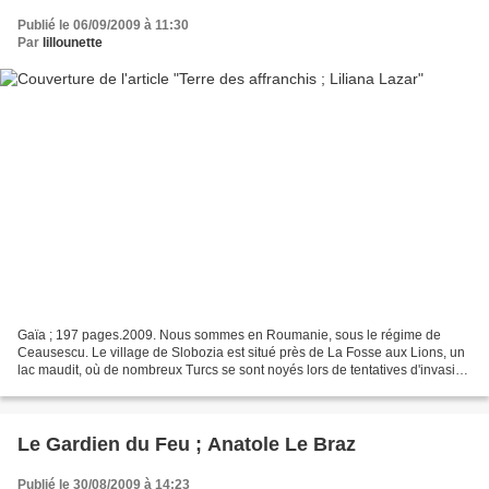
Publié le 06/09/2009 à 11:30
Par
lillounette
Gaïa ; 197 pages.2009. Nous sommes en Roumanie, sous le régime de
Ceausescu. Le village de Slobozia est situé près de La Fosse aux Lions, un
lac maudit, où de nombreux Turcs se sont noyés lors de tentatives d'invasion
au XVIe siècle, et où pêcher est...
Le Gardien du Feu ; Anatole Le Braz
Publié le 30/08/2009 à 14:23