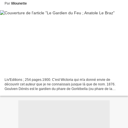
Par
lillounette
Liv'Editions ; 254 pages.1900. C'est Wictoria qui m'a donné envie de
découvrir cet auteur que je ne connaissais jusque là que de nom. 1876.
Goulven Dénès est le gardien du phare de Gorlébella (ou phare de la
Vieille), au large de la pointe du Raz, en...