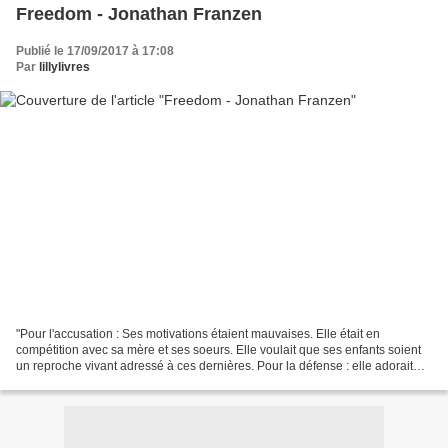
Freedom - Jonathan Franzen
Publié le 17/09/2017 à 17:08
Par
lillylivres
"Pour l'accusation : Ses motivations étaient mauvaises. Elle était en
compétition avec sa mère et ses soeurs. Elle voulait que ses enfants soient
un reproche vivant adressé à ces dernières. Pour la défense : elle adorait
ses enfants." Difficile de se...