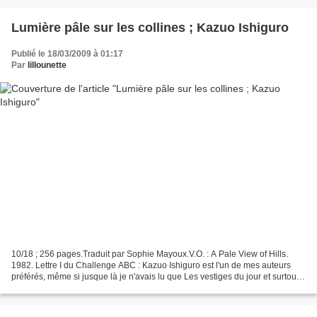
Lumière pâle sur les collines ; Kazuo Ishiguro
Publié le 18/03/2009 à 01:17
Par
lillounette
10/18 ; 256 pages.Traduit par Sophie Mayoux.V.O. : A Pale View of Hills.
1982. Lettre I du Challenge ABC : Kazuo Ishiguro est l'un de mes auteurs
préférés, même si jusque là je n'avais lu que Les vestiges du jour et surtout
Auprès de moi toujours . Avec...