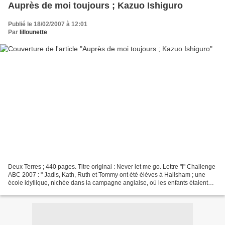
Auprès de moi toujours ; Kazuo Ishiguro
Publié le 18/02/2007 à 12:01
Par
lillounette
Deux Terres ; 440 pages. Titre original : Never let me go. Lettre "I" Challenge
ABC 2007 : " Jadis, Kath, Ruth et Tommy ont été élèves à Hailsham ; une
école idyllique, nichée dans la campagne anglaise, où les enfants étaient
protégés du monde extérieur...