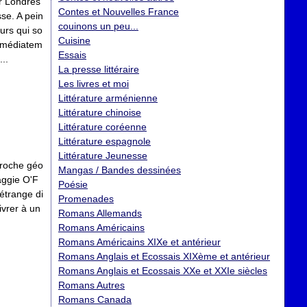
er Londres
Contes et Nouvelles France
sse. A pein
couinons un peu...
urs qui so
Cuisine
immédiatem
Essais
...
La presse littéraire
Les livres et moi
Littérature arménienne
Littérature chinoise
Littérature coréenne
Littérature espagnole
Littérature Jeunesse
proche géo
Mangas / Bandes dessinées
aggie O'F
Poésie
'étrange di
Promenades
ivrer à un
Romans Allemands
Romans Américains
Romans Américains XIXe et antérieur
Romans Anglais et Ecossais XIXème et antérieur
Romans Anglais et Ecossais XXe et XXIe siècles
Romans Autres
Romans Canada