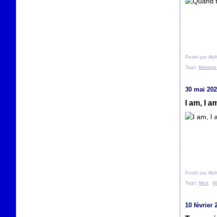
Posté par lilly
Tags:
Mariage
30 mai 20
I am, I a
Posté par lilly
Tags:
Mort
,
M
10 février 