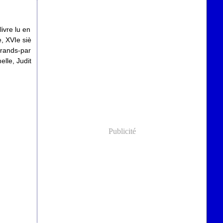
ivre lu en
e, XVIe siè
grands-par
elle, Judit
Publicité