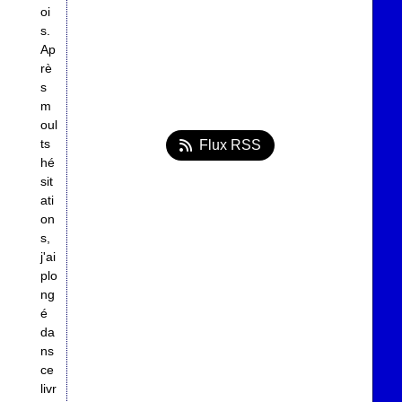
oi
s.
Ap
rè
s
m
oul
ts
Flux RSS
hé
sit
ati
on
s,
j'ai
plo
ng
é
da
ns
ce
livr