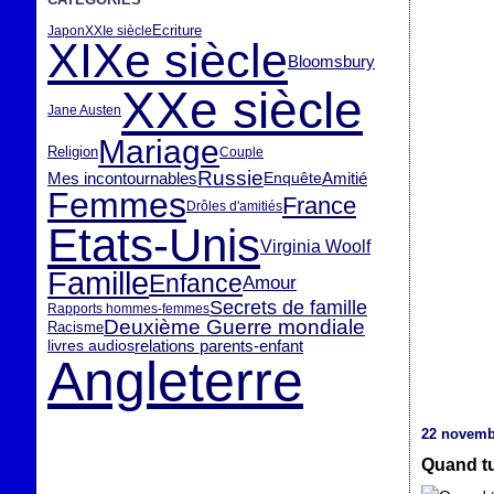
Ecriture
Japon
XXIe siècle
XIXe siècle
Bloomsbury
XXe siècle
Jane Austen
Mariage
Religion
Couple
Russie
Mes incontournables
Enquête
Amitié
Femmes
France
Drôles d'amitiés
Etats-Unis
Virginia Woolf
Famille
Enfance
Amour
Secrets de famille
Rapports hommes-femmes
Deuxième Guerre mondiale
Racisme
livres audios
relations parents-enfant
Angleterre
22 novemb
Quand tu