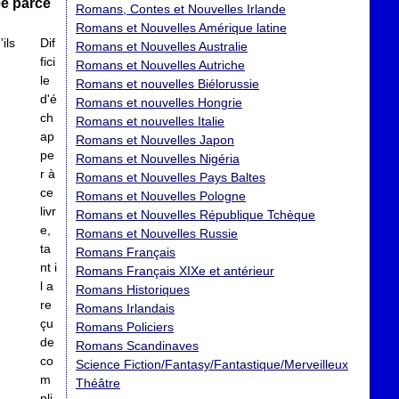
ée parce
Romans, Contes et Nouvelles Irlande
Romans et Nouvelles Amérique latine
Dif
Romans et Nouvelles Australie
fici
Romans et Nouvelles Autriche
le
Romans et nouvelles Biélorussie
d'é
Romans et nouvelles Hongrie
ch
Romans et nouvelles Italie
ap
Romans et Nouvelles Japon
pe
Romans et Nouvelles Nigéria
r à
Romans et Nouvelles Pays Baltes
ce
Romans et Nouvelles Pologne
livr
Romans et Nouvelles République Tchèque
e,
Romans et Nouvelles Russie
ta
Romans Français
nt i
Romans Français XIXe et antérieur
l a
Romans Historiques
re
Romans Irlandais
çu
Romans Policiers
de
Romans Scandinaves
co
Science Fiction/Fantasy/Fantastique/Merveilleux
m
Théâtre
pli