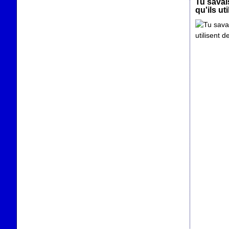
Tu savai
qu'ils ut