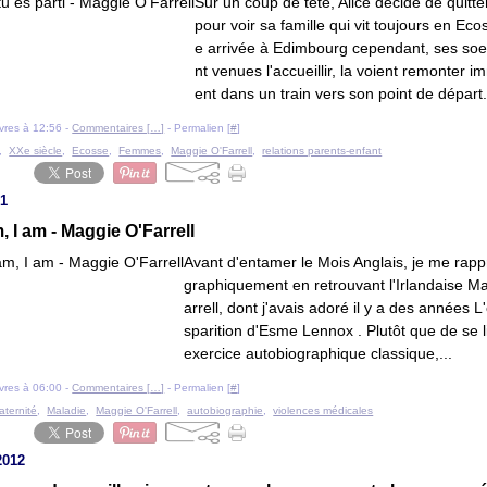
Sur un coup de tête, Alice décide de quitt
pour voir sa famille qui vit toujours en Eco
e arrivée à Edimbourg cependant, ses soe
nt venues l'accueillir, la voient remonter 
ent dans un train vers son point de départ.
livres à 12:56 -
Commentaires [
…
]
- Permalien [
#
]
,
XXe siècle
,
Ecosse
,
Femmes
,
Maggie O'Farrell
,
relations parents-enfant
21
m, I am - Maggie O'Farrell
Avant d'entamer le Mois Anglais, je me rap
graphiquement en retrouvant l'Irlandaise M
arrell, dont j'avais adoré il y a des années L
sparition d'Esme Lennox . Plutôt que de se l
exercice autobiographique classique,...
livres à 06:00 -
Commentaires [
…
]
- Permalien [
#
]
aternité
,
Maladie
,
Maggie O'Farrell
,
autobiographie
,
violences médicales
2012