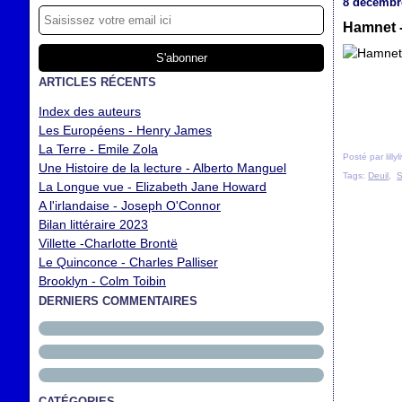
8 décembr
Hamnet -
ARTICLES RÉCENTS
Index des auteurs
Les Européens - Henry James
La Terre - Emile Zola
Posté par lilly
Une Histoire de la lecture - Alberto Manguel
Tags:
Deuil
,
S
La Longue vue - Elizabeth Jane Howard
A l'irlandaise - Joseph O'Connor
Bilan littéraire 2023
Villette -Charlotte Brontë
Le Quinconce - Charles Palliser
Brooklyn - Colm Toibin
DERNIERS COMMENTAIRES
CATÉGORIES