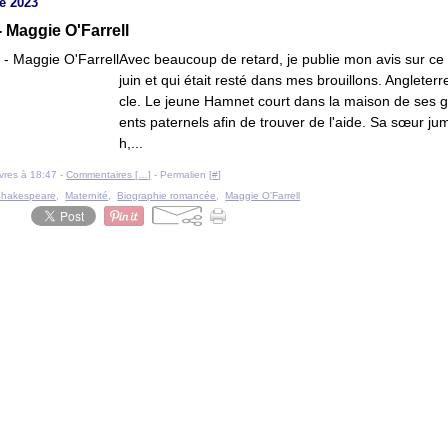
e 2023
 Maggie O'Farrell
Avec beaucoup de retard, je publie mon avis sur ce l
juin et qui était resté dans mes brouillons. Angleterr
cle. Le jeune Hamnet court dans la maison de ses 
ents paternels afin de trouver de l'aide. Sa sœur jum
h,...
livres à 18:47 -
Commentaires [
…
]
- Permalien [
#
]
hakespeare
,
Maternité
,
Biographie romancée
,
Maggie O'Farrell