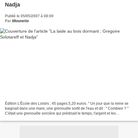
Nadja
Publié le 05/05/2007 à 08:00
Par
lillounette
Édition L'École des Loisirs ; 45 pages.5,20 euros. " Un jour que la reine se
baignait dans une mare, une grenouille sortit de l'eau et dit : " Combien ? "
C'était une grenouille sorcière qui prédisait le temps, l'argent et les
enfants.Ainsi la reine eut...