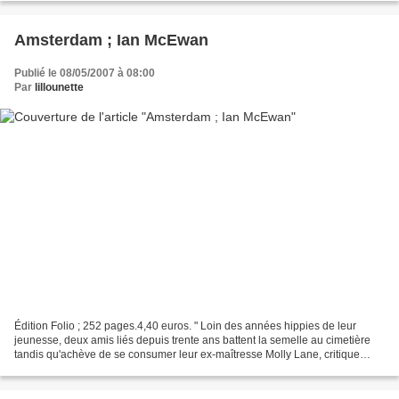
Amsterdam ; Ian McEwan
Publié le 08/05/2007 à 08:00
Par
lillounette
Édition Folio ; 252 pages.4,40 euros. " Loin des années hippies de leur
jeunesse, deux amis liés depuis trente ans battent la semelle au cimetière
tandis qu'achève de se consumer leur ex-maîtresse Molly Lane, critique
gastronomique et photographe bien...