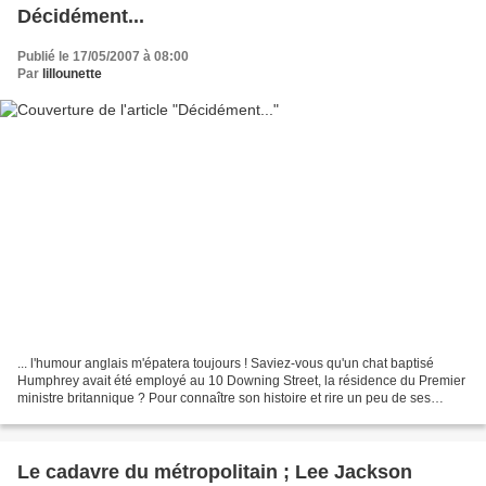
Décidément...
Publié le 17/05/2007 à 08:00
Par
lillounette
... l'humour anglais m'épatera toujours ! Saviez-vous qu'un chat baptisé
Humphrey avait été employé au 10 Downing Street, la résidence du Premier
ministre britannique ? Pour connaître son histoire et rire un peu de ses
péripéties, cliquez ici (article...
Le cadavre du métropolitain ; Lee Jackson