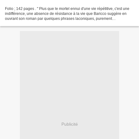
Folio ; 142 pages . " Plus que le mortel ennui d'une vie répétitive, c'est une
indifférence, une absence de résistance à la vie que Baricco suggère en
ouvrant son roman par quelques phrases laconiques, purement
énonciatives. Au début, Hervé Joncour fait...
Publicité