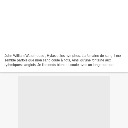
John William Waterhouse ; Hylas et les nymphes. La fontaine de sang Il me
semble parfois que mon sang coule à flots, Ainsi qu'une fontaine aux
rythmiques sanglots. Je l'entends bien qui coule avec un long murmure,
Mais je me tâte en vain pour trouver...