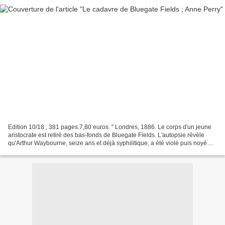
Edition 10/18 ; 381 pages.7,80 euros. " Londres, 1886. Le corps d'un jeune
aristocrate est retiré des bas-fonds de Bluegate Fields. L'autopsie révèle
qu'Arthur Waybourne, seize ans et déjà syphilitique, a été violé puis noyé
dans un bain. Malgré les récriminations...