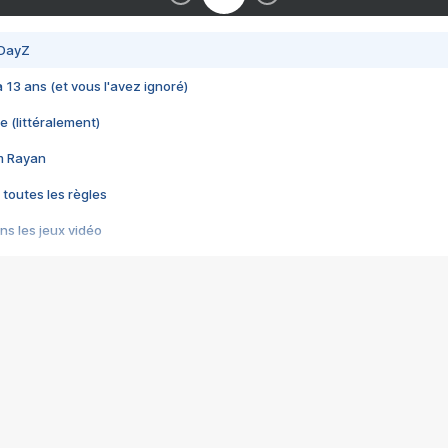
 DayZ
 a 13 ans (et vous l'avez ignoré)
e (littéralement)
im Rayan
 toutes les règles
s les jeux vidéo
us choquant de Rockstar ? - Le scandale BULLY
e plus moche de Steam
du RÊVE tourne au CAUCHEMAR
pendant 8 heures
it… à tort
umiliés par un jeu vidéo