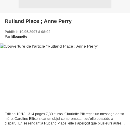
Rutland Place ; Anne Perry
Publié le 10/05/2007 à 08:02
Par
lillounette
Edition 10/18 ; 314 pages.7,30 euros. Charlotte Pitt reçoit un message de sa
mère, Caroline Ellison, car un objet compromettant qu'elle possède a
disparu. En se rendant à Rutland Place, elle s'aperçoit que plusieurs autres
choses se sont volatilisées...