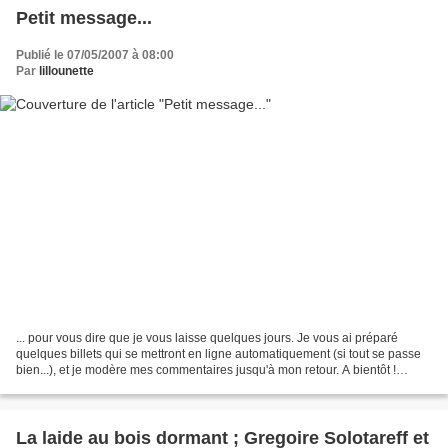
Petit message...
Publié le 07/05/2007 à 08:00
Par
lillounette
... pour vous dire que je vous laisse quelques jours. Je vous ai préparé
quelques billets qui se mettront en ligne automatiquement (si tout se passe
bien...), et je modère mes commentaires jusqu'à mon retour. A bientôt !
Promenade à Pourville ; Claude...
La laide au bois dormant ; Gregoire Solotareff et