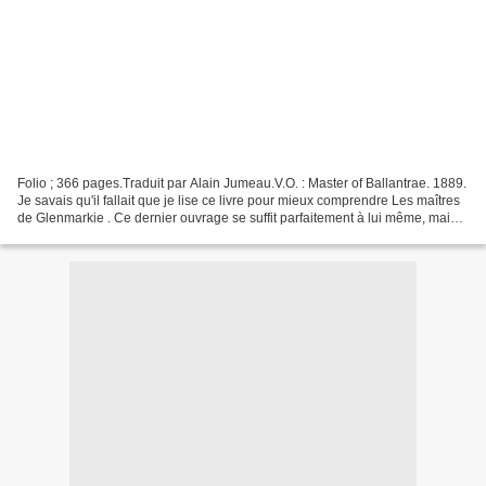
Folio ; 366 pages.Traduit par Alain Jumeau.V.O. : Master of Ballantrae. 1889.
Je savais qu'il fallait que je lise ce livre pour mieux comprendre Les maîtres
de Glenmarkie . Ce dernier ouvrage se suffit parfaitement à lui même, mais il
est encore plus...