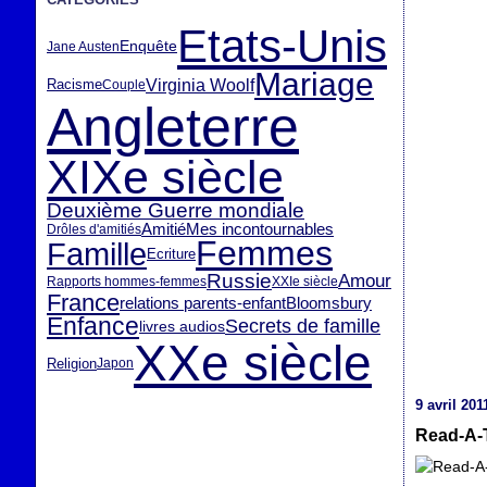
Etats-Unis
Enquête
Jane Austen
Mariage
Virginia Woolf
Racisme
Couple
Angleterre
XIXe siècle
Deuxième Guerre mondiale
Amitié
Mes incontournables
Drôles d'amitiés
Femmes
Famille
Ecriture
Russie
Amour
Rapports hommes-femmes
XXIe siècle
France
relations parents-enfant
Bloomsbury
Enfance
Secrets de famille
livres audios
XXe siècle
Religion
Japon
9 avril 201
Read-A-T