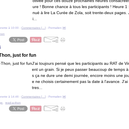
otivée pour ces douze prochaines heures consacrées 
ure ! Bonne chance à tous les participants ! Heure 1 :
nué à lire La Curée de Zola, soit trente-deux pages. 
i...
ounette à 10:00 -
Commentaires [
…
]
- Permalien [
#
]
thon
1
hon, just for fun
J'ai toujours pensé que les participants au RAT de Vir
ent un grain. Si je peux passer beaucoup de temps à l
s ça ne dure une demi journée, encore moins une jour
e ne choisis certainement pas la date à l'avance. J'ai
tres...
ounette à 14:46 -
Commentaires [
…
]
- Permalien [
#
]
ge
,
read-a-thon