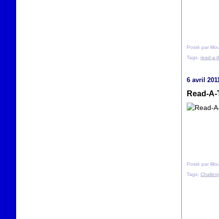
Posté par lill
Tags:
read-a-
6 avril 201
Read-A-T
Posté par lill
Tags:
Challen