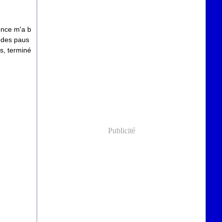
ience m'a b
e des paus
es, terminé
Publicité