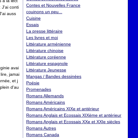
à la lect
Contes et Nouvelles France
 J'ai conti
couinons un peu...
J'ai auss
Cuisine
Essais
La presse littéraire
Les livres et moi
Littérature arménienne
Littérature chinoise
Littérature coréenne
Littérature espagnole
ginie avai
Littérature Jeunesse
ire, jamai
Mangas / Bandes dessinées
née, et j
Poésie
 plein d'au
Promenades
Romans Allemands
Romans Américains
Romans Américains XIXe et antérieur
Romans Anglais et Ecossais XIXème et antérieur
Romans Anglais et Ecossais XXe et XXIe siècles
Romans Autres
Romans Canada