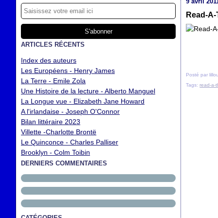
9 avril 201
Read-A-T
ARTICLES RÉCENTS
Index des auteurs
Les Européens - Henry James
Posté par lill
La Terre - Emile Zola
Tags:
read-a-
Une Histoire de la lecture - Alberto Manguel
La Longue vue - Elizabeth Jane Howard
A l'irlandaise - Joseph O'Connor
Bilan littéraire 2023
Villette -Charlotte Brontë
Le Quinconce - Charles Palliser
Brooklyn - Colm Toibin
DERNIERS COMMENTAIRES
CATÉGORIES