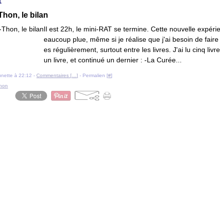
1
hon, le bilan
Il est 22h, le mini-RAT se termine. Cette nouvelle expér
eaucoup plue, même si je réalise que j'ai besoin de fair
es régulièrement, surtout entre les livres. J'ai lu cinq livr
un livre, et continué un dernier : -La Curée...
ounette à 22:12 -
Commentaires [
…
]
- Permalien [
#
]
thon