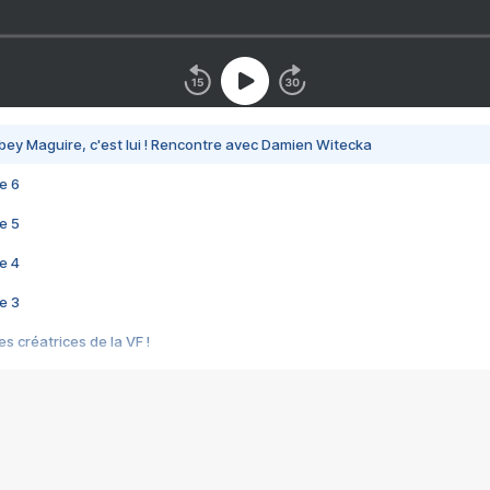
bey Maguire, c'est lui ! Rencontre avec Damien Witecka
e 6
e 5
e 4
e 3
s créatrices de la VF !
e 2
e 1
e Mektoub My Love arrive enfin ! Rencontre avec Shaïn Boumedine et Sal