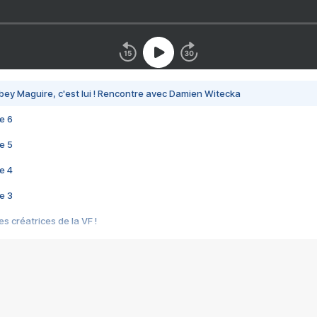
bey Maguire, c'est lui ! Rencontre avec Damien Witecka
e 6
e 5
e 4
e 3
s créatrices de la VF !
e 2
e 1
e Mektoub My Love arrive enfin ! Rencontre avec Shaïn Boumedine et Sal