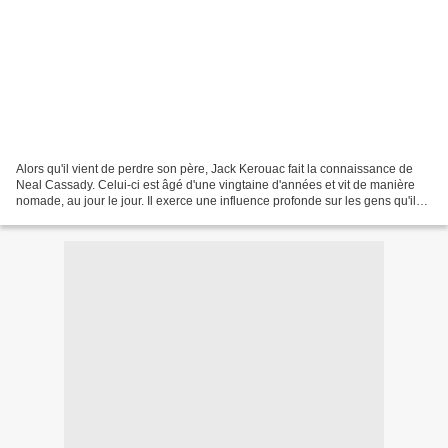
Alors qu'il vient de perdre son père, Jack Kerouac fait la connaissance de
Neal Cassady. Celui-ci est âgé d'une vingtaine d'années et vit de manière
nomade, au jour le jour. Il exerce une influence profonde sur les gens qu'il
rencontre. Kerouac, après...