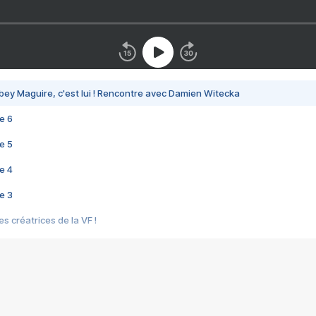
bey Maguire, c'est lui ! Rencontre avec Damien Witecka
e 6
e 5
e 4
e 3
s créatrices de la VF !
e 2
e 1
e Mektoub My Love arrive enfin ! Rencontre avec Shaïn Boumedine et Sal