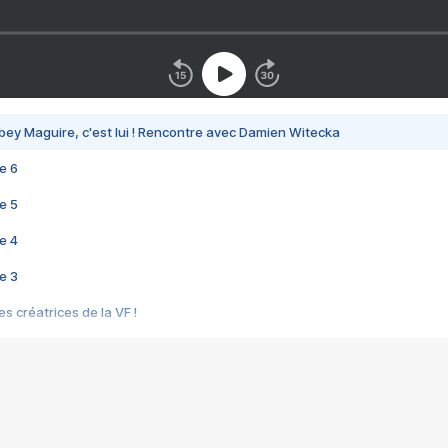
bey Maguire, c'est lui ! Rencontre avec Damien Witecka
e 6
e 5
e 4
e 3
s créatrices de la VF !
e 2
e 1
e Mektoub My Love arrive enfin ! Rencontre avec Shaïn Boumedine et Sal