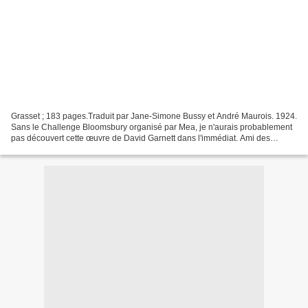
Grasset ; 183 pages.Traduit par Jane-Simone Bussy et André Maurois. 1924.
Sans le Challenge Bloomsbury organisé par Mea, je n'aurais probablement
pas découvert cette œuvre de David Garnett dans l'immédiat. Ami des
membres du goupe, ancien amant de Duncan...