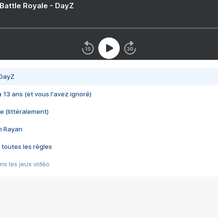
 Battle Royale - DayZ
 DayZ
 a 13 ans (et vous l'avez ignoré)
e (littéralement)
im Rayan
 toutes les règles
s les jeux vidéo
us choquant de Rockstar ? - Le scandale BULLY
e plus moche de Steam
du RÊVE tourne au CAUCHEMAR