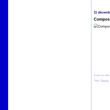
11 décemb
Composit
Posté par lill
Tags:
France