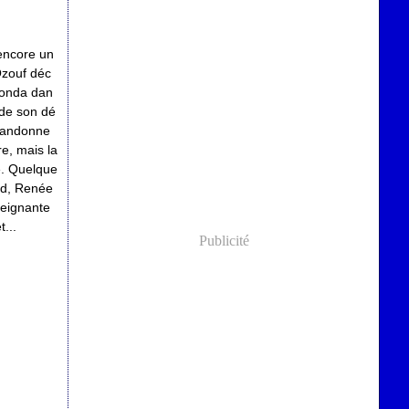
 encore un
Ozouf déc
ronda dan
 de son dé
abandonne
re, mais la
e. Quelque
rd, Renée
seignante
t...
Publicité