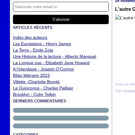
24 novemb
L'autre 
ARTICLES RÉCENTS
Index des auteurs
Les Européens - Henry James
La Terre - Emile Zola
Une Histoire de la lecture - Alberto Manguel
La Longue vue - Elizabeth Jane Howard
A l'irlandaise - Joseph O'Connor
Bilan littéraire 2023
Villette -Charlotte Brontë
Posté par lilly
Le Quinconce - Charles Palliser
Tags:
Angleter
Brooklyn - Colm Toibin
DERNIERS COMMENTAIRES
CATÉGORIES