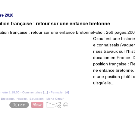
re 2010
ion française : retour sur une enfance bretonne
Folio ; 269 pages.20
Ozouf est une histori
e connaissais (vague
r ses travaux sur l'hist
ducation en France.
position française : R
ne enfance bretonne, 
e une position plutôt o
uisqu'elle...
ounette à 18:05 -
Commentaires [
…
]
- Permalien [
#
]
,
Bretagne
,
Histoire
,
Education
,
Mona Ozouf