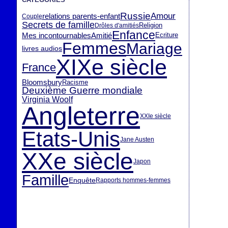
Russie
Amour
relations parents-enfant
Couple
Secrets de famille
Religion
Drôles d'amitiés
Enfance
Mes incontournables
Amitié
Ecriture
Femmes
Mariage
livres audios
XIXe siècle
France
Bloomsbury
Racisme
Deuxième Guerre mondiale
Virginia Woolf
Angleterre
XXIe siècle
Etats-Unis
Jane Austen
XXe siècle
Japon
Famille
Enquête
Rapports hommes-femmes