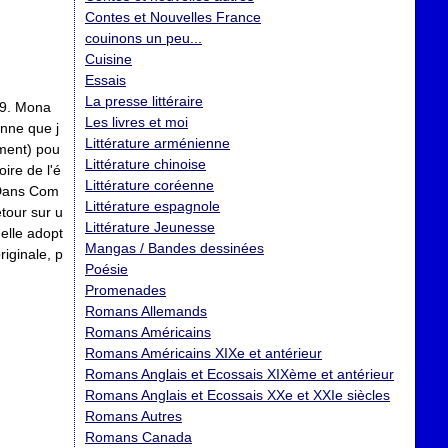
Contes et Nouvelles France
couinons un peu...
Cuisine
Essais
La presse littéraire
09. Mona
Les livres et moi
enne que j
Littérature arménienne
ment) pou
Littérature chinoise
oire de l'é
Littérature coréenne
 Dans Com
Littérature espagnole
etour sur u
Littérature Jeunesse
elle adopt
Mangas / Bandes dessinées
riginale, p
Poésie
Promenades
Romans Allemands
Romans Américains
Romans Américains XIXe et antérieur
Romans Anglais et Ecossais XIXème et antérieur
Romans Anglais et Ecossais XXe et XXIe siècles
Romans Autres
Romans Canada