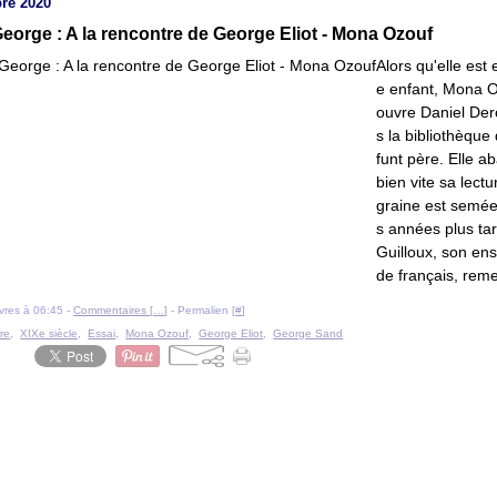
re 2020
George : A la rencontre de George Eliot - Mona Ozouf
Alors qu'elle est
e enfant, Mona 
ouvre Daniel De
s la bibliothèque
funt père. Elle 
bien vite sa lectu
graine est semé
s années plus ta
Guilloux, son en
de français, reme
livres à 06:45 -
Commentaires [
…
]
- Permalien [
#
]
re
,
XIXe siècle
,
Essai
,
Mona Ozouf
,
George Eliot
,
George Sand