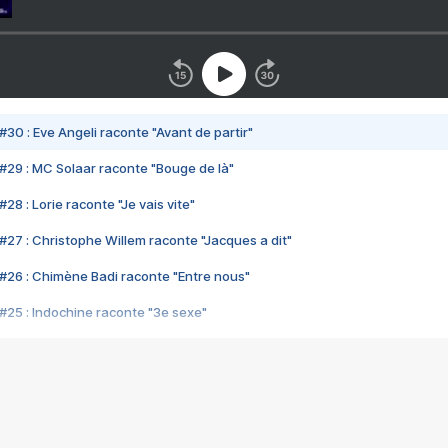
#30 : Eve Angeli raconte "Avant de partir"
#29 : MC Solaar raconte "Bouge de là"
28 : Lorie raconte "Je vais vite"
#27 : Christophe Willem raconte "Jacques a dit"
#26 : Chimène Badi raconte "Entre nous"
#25 : Indochine raconte "3e sexe"
#24 : Zaho raconte "C'est chelou"
#23 : Patrick Bruel raconte "Au café des délices"
#22 : Kyo raconte "Le chemin"