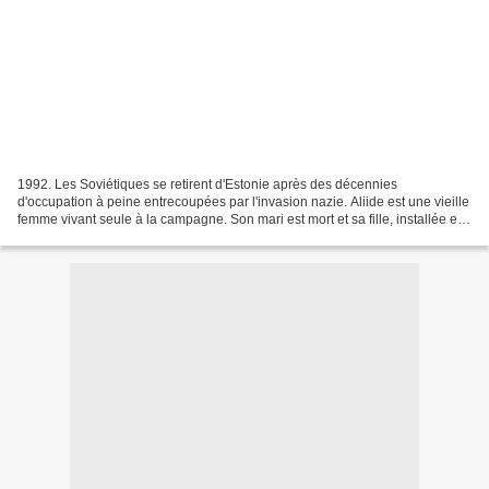
1992. Les Soviétiques se retirent d'Estonie après des décennies
d'occupation à peine entrecoupées par l'invasion nazie. Aliide est une vieille
femme vivant seule à la campagne. Son mari est mort et sa fille, installée en
Finlande, ne vient presque plus...