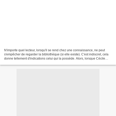
N'importe quel lecteur, lorsqu'il se rend chez une connaissance, ne peut
s'empêcher de regarder la bibliothèque (si elle existe). C'est indiscret, cela
donne tellement d'indications celui qui la possède. Alors, lorsque Cécile
Ladjali nous invite d'elle-même...