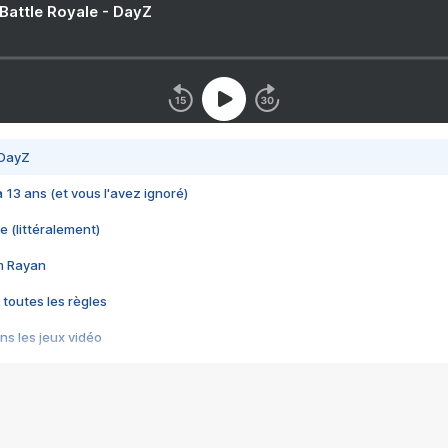
 Battle Royale - DayZ
 DayZ
 a 13 ans (et vous l'avez ignoré)
e (littéralement)
im Rayan
 toutes les règles
s les jeux vidéo
us choquant de Rockstar ? - Le scandale BULLY
e plus moche de Steam
du RÊVE tourne au CAUCHEMAR