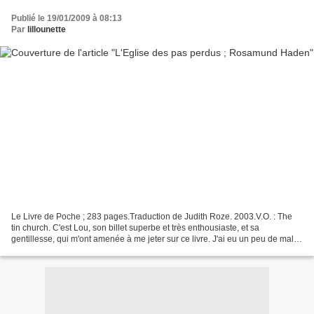
Publié le 19/01/2009 à 08:13
Par
lillounette
Le Livre de Poche ; 283 pages.Traduction de Judith Roze. 2003.V.O. : The
tin church. C'est Lou, son billet superbe et très enthousiaste, et sa
gentillesse, qui m'ont amenée à me jeter sur ce livre. J'ai eu un peu de mal
avec le début, assez flou, mais...