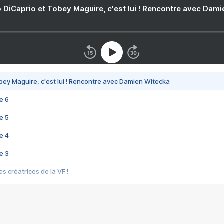
 DiCaprio et Tobey Maguire, c'est lui ! Rencontre avec Dam
bey Maguire, c'est lui ! Rencontre avec Damien Witecka
e 6
e 5
e 4
e 3
s créatrices de la VF !
e 2
e 1