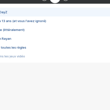
 DayZ
 a 13 ans (et vous l'avez ignoré)
e (littéralement)
im Rayan
 toutes les règles
s les jeux vidéo
us choquant de Rockstar ? - Le scandale BULLY
e plus moche de Steam
du RÊVE tourne au CAUCHEMAR
pendant 8 heures
it… à tort
umiliés par un jeu vidéo