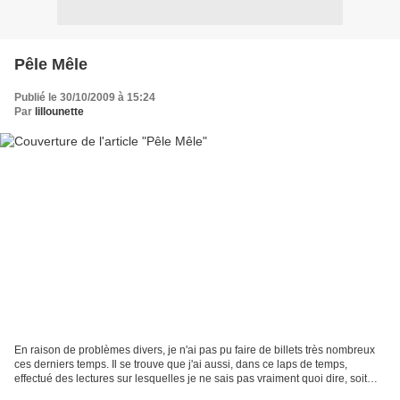
Pêle Mêle
Publié le 30/10/2009 à 15:24
Par
lillounette
En raison de problèmes divers, je n'ai pas pu faire de billets très nombreux
ces derniers temps. Il se trouve que j'ai aussi, dans ce laps de temps,
effectué des lectures sur lesquelles je ne sais pas vraiment quoi dire, soit
parce que je connais trop...