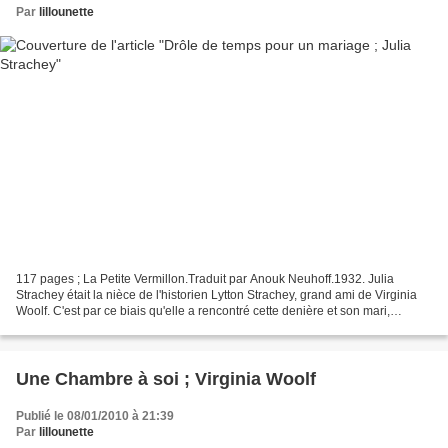
Par
lillounette
117 pages ; La Petite Vermillon.Traduit par Anouk Neuhoff.1932. Julia
Strachey était la nièce de l'historien Lytton Strachey, grand ami de Virginia
Woolf. C'est par ce biais qu'elle a rencontré cette denière et son mari,
Leonard. En 1932, les Woolf publient...
Une Chambre à soi ; Virginia Woolf
Publié le 08/01/2010 à 21:39
Par
lillounette