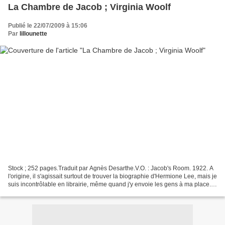
La Chambre de Jacob ; Virginia Woolf
Publié le 22/07/2009 à 15:06
Par
lillounette
Stock ; 252 pages.Traduit par Agnès Desarthe.V.O. : Jacob's Room. 1922. A
l'origine, il s'agissait surtout de trouver la biographie d'Hermione Lee, mais je
suis incontrôlable en librairie, même quand j'y envoie les gens à ma place...
Je peux aussi accuser...