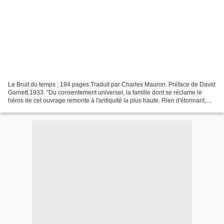
Le Bruit du temps ; 194 pages.Traduit par Charles Mauron. Préface de David
Garnett.1933. "Du consentement universel, la famille dont se réclame le
héros de cet ouvrage remonte à l'antiquité la plus haute. Rien d'étonnant,
par suite, que l'origine du nom...