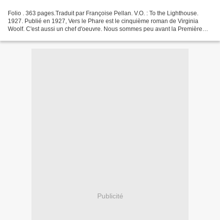
Folio . 363 pages.Traduit par Françoise Pellan. V.O. : To the Lighthouse.
1927. Publié en 1927, Vers le Phare est le cinquième roman de Virginia
Woolf. C'est aussi un chef d'oeuvre. Nous sommes peu avant la Première
Guerre mondiale, sur une île écossaise,...
Publicité