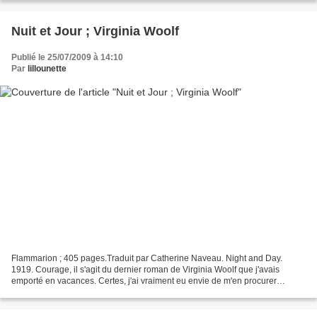
Nuit et Jour ; Virginia Woolf
Publié le 25/07/2009 à 14:10
Par
lillounette
Flammarion ; 405 pages.Traduit par Catherine Naveau. Night and Day.
1919. Courage, il s'agit du dernier roman de Virginia Woolf que j'avais
emporté en vacances. Certes, j'ai vraiment eu envie de m'en procurer
d'autres, mais il existe des villages dans...