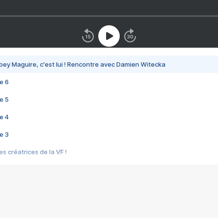
bey Maguire, c'est lui ! Rencontre avec Damien Witecka
e 6
e 5
e 4
e 3
s créatrices de la VF !
e 2
e 1
e Mektoub My Love arrive enfin ! Rencontre avec Shaïn Boumedine et Sal