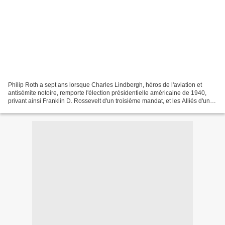
Philip Roth a sept ans lorsque Charles Lindbergh, héros de l'aviation et
antisémite notoire, remporte l'élection présidentielle américaine de 1940,
privant ainsi Franklin D. Rossevelt d'un troisième mandat, et les Alliés d'une
aide certaine dans leur...