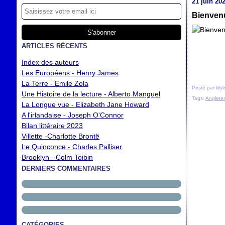
21 juin 20
Bienvenu
ARTICLES RÉCENTS
Index des auteurs
Les Européens - Henry James
La Terre - Emile Zola
Posté par lilly
Une Histoire de la lecture - Alberto Manguel
Tags:
Angleter
La Longue vue - Elizabeth Jane Howard
A l'irlandaise - Joseph O'Connor
Bilan littéraire 2023
Villette -Charlotte Brontë
Le Quinconce - Charles Palliser
Brooklyn - Colm Toibin
DERNIERS COMMENTAIRES
CATÉGORIES