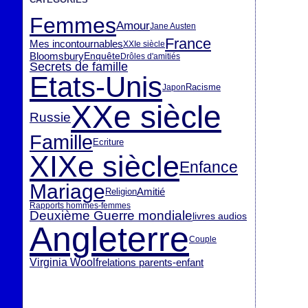
Femmes
Amour
Jane Austen
France
Mes incontournables
XXIe siècle
Bloomsbury
Enquête
Drôles d'amitiés
Secrets de famille
Etats-Unis
Racisme
Japon
XXe siècle
Russie
Famille
Ecriture
XIXe siècle
Enfance
Mariage
Amitié
Religion
Rapports hommes-femmes
Deuxième Guerre mondiale
livres audios
Angleterre
Couple
Virginia Woolf
relations parents-enfant