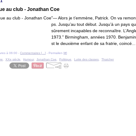
21
e au club - Jonathan Coe
"— Alors je t’emmène, Patrick. On va remon
ps. Jusqu’au tout début. Jusqu’à un pays qu
sûrement incapables de reconnaître. L’Angl
1973." Birmingham, années 1970. Benjamin 
st le deuxième enfant de sa fratrie, coincé...
livres à 06:00 -
Commentaires [
…
]
- Permalien [
#
]
re
,
XXe siècle
,
Humour
,
Jonathan Coe
,
Politique
,
Lutte des classes
,
Thatcher