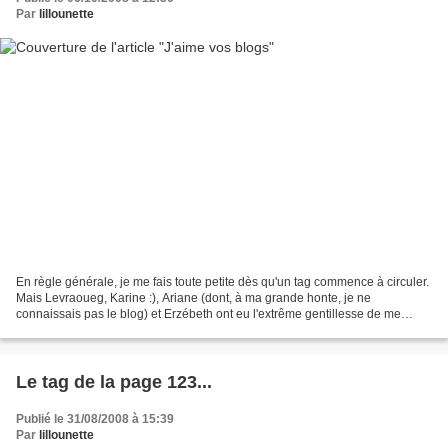
Par
lillounette
En règle générale, je me fais toute petite dès qu'un tag commence à circuler.
Mais Levraoueg, Karine :), Ariane (dont, à ma grande honte, je ne
connaissais pas le blog) et Erzébeth ont eu l'extrême gentillesse de me
taguer, donc je vais me plier à la...
Le tag de la page 123...
Publié le 31/08/2008 à 15:39
Par
lillounette