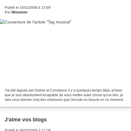
Publié le 15/11/2008 à 13:09
Par
lillounette
J'ai été taguée par Karine et Constance il y a quelques temps déjà, et bien
que je sois absolument incapable de vous mettre autre chose qu'un lien, je
vais vous donner cinq des chansons que j'écoute en boucle en ce moment,
plus une de mes chansons cultes....
J'aime vos blogs
Publié le 06/10/2008 à 12:30