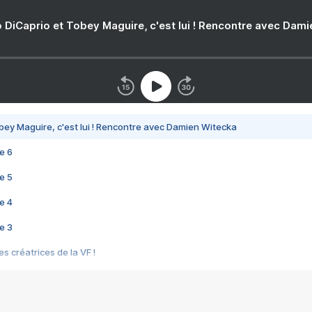
 DiCaprio et Tobey Maguire, c'est lui ! Rencontre avec Dam
bey Maguire, c'est lui ! Rencontre avec Damien Witecka
e 6
e 5
e 4
e 3
s créatrices de la VF !
e 2
e 1