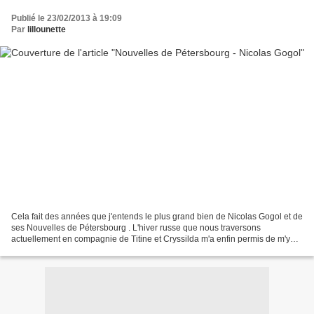
Publié le 23/02/2013 à 19:09
Par
lillounette
Cela fait des années que j'entends le plus grand bien de Nicolas Gogol et de
ses Nouvelles de Pétersbourg . L'hiver russe que nous traversons
actuellement en compagnie de Titine et Cryssilda m'a enfin permis de m'y
plonger. Mon édition contient cinq nouvelles....