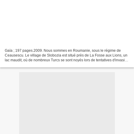
Gaïa ; 197 pages.2009. Nous sommes en Roumanie, sous le régime de
Ceausescu. Le village de Slobozia est situé près de La Fosse aux Lions, un
lac maudit, où de nombreux Turcs se sont noyés lors de tentatives d'invasion
au XVIe siècle, et où pêcher est...