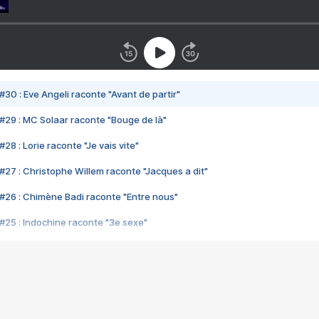
#30 : Eve Angeli raconte "Avant de partir"
#29 : MC Solaar raconte "Bouge de là"
28 : Lorie raconte "Je vais vite"
#27 : Christophe Willem raconte "Jacques a dit"
#26 : Chimène Badi raconte "Entre nous"
#25 : Indochine raconte "3e sexe"
#24 : Zaho raconte "C'est chelou"
#23 : Patrick Bruel raconte "Au café des délices"
#22 : Kyo raconte "Le chemin"