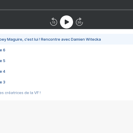
bey Maguire, c'est lui ! Rencontre avec Damien Witecka
e 6
e 5
e 4
e 3
s créatrices de la VF !
e 2
e 1
e Mektoub My Love arrive enfin ! Rencontre avec Shaïn Boumedine et Sal