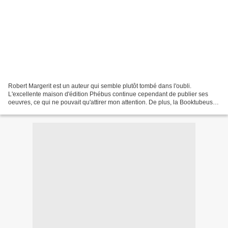
Robert Margerit est un auteur qui semble plutôt tombé dans l'oubli.
L'excellente maison d'édition Phébus continue cependant de publier ses
oeuvres, ce qui ne pouvait qu'attirer mon attention. De plus, la Booktubeuse
Lemon June, dont je suis les avis avec...