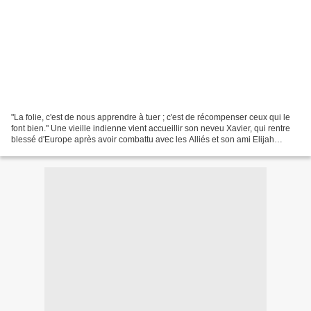
"La folie, c'est de nous apprendre à tuer ; c'est de récompenser ceux qui le
font bien." Une vieille indienne vient accueillir son neveu Xavier, qui rentre
blessé d'Europe après avoir combattu avec les Alliés et son ami Elijah
durant la Première Guerre...