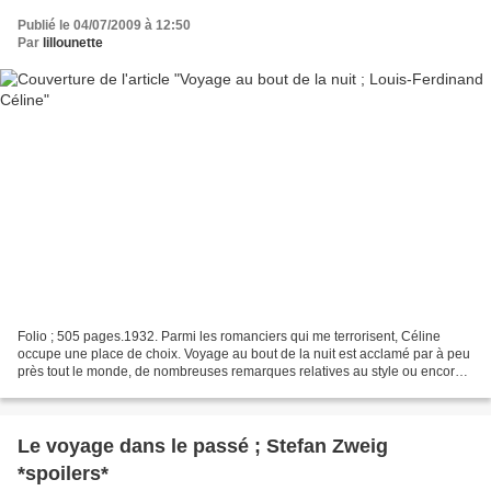
Publié le 04/07/2009 à 12:50
Par
lillounette
Folio ; 505 pages.1932. Parmi les romanciers qui me terrorisent, Céline
occupe une place de choix. Voyage au bout de la nuit est acclamé par à peu
près tout le monde, de nombreuses remarques relatives au style ou encore à
l'ambiance du livre circulent...
Le voyage dans le passé ; Stefan Zweig
*spoilers*