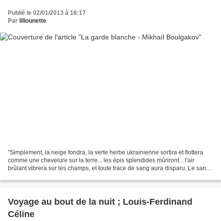
Publié le 02/01/2013 à 16:17
Par
lillounette
"Simplement, la neige fondra, la verte herbe ukrainienne sortira et flottera
comme une chevelure sur la terre... les épis splendides mûriront... l'air
brûlant vibrera sur les champs, et toute trace de sang aura disparu. Le sang
ne coûte pas cher sur les...
Voyage au bout de la nuit ; Louis-Ferdinand
Céline