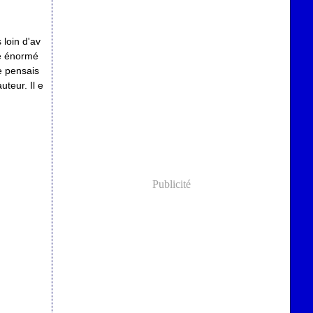
 loin d'av
me énormé
e pensais
uteur. Il e
Publicité