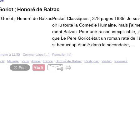
09
Goriot ; Honoré de Balzac
Pocket Classiques ; 378 pages.1835. Je suis
oir lu toute la Comédie Humaine, mais j'ai
ment Balzac. Pour une raison inexplicable, j
que Le Père Goriot était un roman raté de l'a
st beaucoup étudié dans le secondaire,...
ounette à 11:55 -
Commentaires [
…
]
- Permalien [
#
]
ècle
,
Mariage
,
Paris
,
Amitié
,
France
,
Honoré de Balzac
,
Rastignac
,
Vautrin
,
Paternité