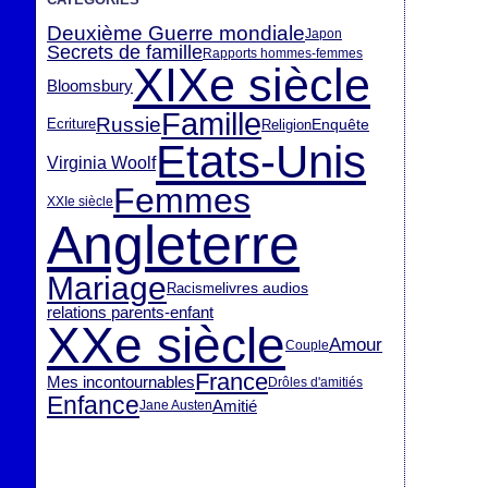
Deuxième Guerre mondiale
Japon
Secrets de famille
Rapports hommes-femmes
XIXe siècle
Bloomsbury
Famille
Russie
Enquête
Ecriture
Religion
Etats-Unis
Virginia Woolf
Femmes
XXIe siècle
Angleterre
Mariage
livres audios
Racisme
relations parents-enfant
XXe siècle
Amour
Couple
France
Mes incontournables
Drôles d'amitiés
Enfance
Amitié
Jane Austen