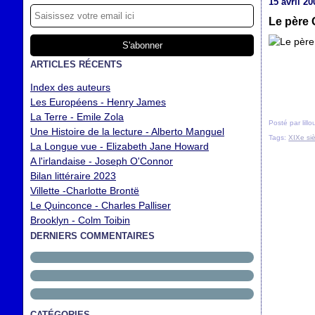
15 avril 20
Le père 
ARTICLES RÉCENTS
Index des auteurs
Les Européens - Henry James
La Terre - Emile Zola
Posté par lill
Une Histoire de la lecture - Alberto Manguel
Tags:
XIXe si
La Longue vue - Elizabeth Jane Howard
A l'irlandaise - Joseph O'Connor
Bilan littéraire 2023
Villette -Charlotte Brontë
Le Quinconce - Charles Palliser
Brooklyn - Colm Toibin
DERNIERS COMMENTAIRES
CATÉGORIES