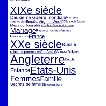
XIXe siècle
Deuxième Guerre mondiale
Racisme
Virginia Woolf
Enquête
Jane Austen
XXIe siècle
Japon
Mes incontournables
Ecriture
Drôles d'amitiés
Mariage
Rapports hommes-femmes
France
livres audios
XXe siècle
Russie
Amour
relations parents-enfant
Amitié
Religion
Angleterre
Couple
Etats-Unis
Enfance
Femmes
Famille
Secrets de famille
Bloomsbury