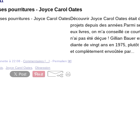
011
ses pourritures - Joyce Carol Oates
Découvrir Joyce Carol Oates était
projets depuis des années.Parmi 
eux livres, on m'a conseillé ce cour
n'ai pas été déçue ! Gillian Bauer e
diante de vingt ans en 1975, plutôt
et complètement envoûtée par...
ounette à 22:08 -
Commentaires [
…
]
- Permalien [
#
]
is
,
Joyce Carol Oates
,
Obsession