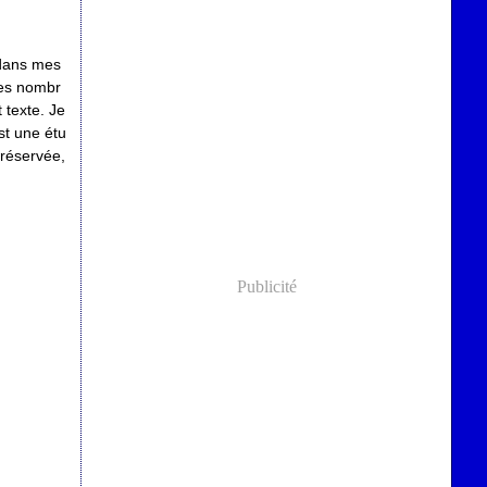
 dans mes
ses nombr
t texte. Je
st une étu
 réservée,
Publicité