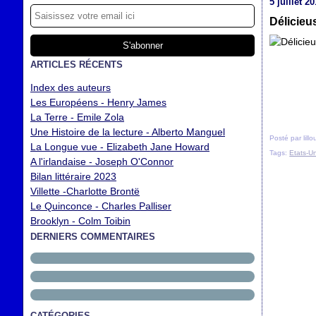
5 juillet 2
Délicieu
ARTICLES RÉCENTS
Index des auteurs
Les Européens - Henry James
La Terre - Emile Zola
Une Histoire de la lecture - Alberto Manguel
Posté par lill
La Longue vue - Elizabeth Jane Howard
Tags:
Etats-Un
A l'irlandaise - Joseph O'Connor
Bilan littéraire 2023
Villette -Charlotte Brontë
Le Quinconce - Charles Palliser
Brooklyn - Colm Toibin
DERNIERS COMMENTAIRES
CATÉGORIES