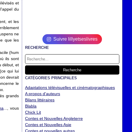
élévisés et
l'appel du
ent, et les
rriblement
 suspens ne
Suivre lillyetseslivres
ce que les
RECHERCHE
facile (hum
ù ils sont
 début, et
ce qui lui
on devrait
CATÉGORIES PRINCIPALES
oncerne le
Adaptations télévisuelles et cinématographiques
ux.
A propos d'auteurs
rès grands
Bilans littéraires
Blabla
ina
..., vous
Chick Lit
Contes et Nouvelles Angleterre
Contes et Nouvelles Asie
Contes et nouvelles autres