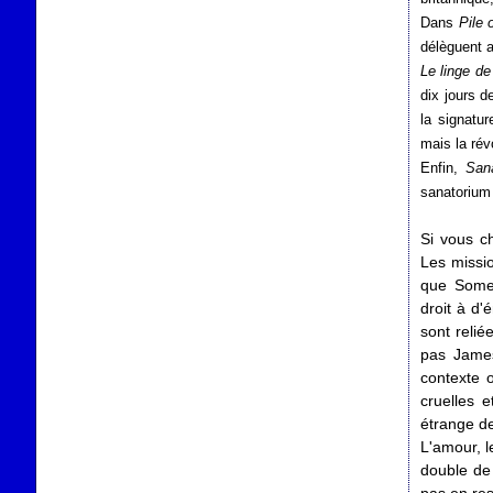
Dans
Pile 
délèguent a
Le linge de
dix jours d
la signatur
mais la révo
Enfin,
San
sanatorium 
Si vous c
Les missio
que Somer
droit à d'
sont relié
pas James
contexte o
cruelles 
étrange de
L'amour, le
double de