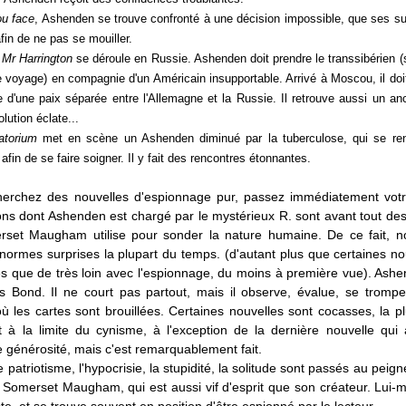
ou face
, Ashenden se trouve confronté à une décision impossible, que ses sup
fin de ne pas se mouiller.
 Mr Harrington
se déroule en Russie. Ashenden doit prendre le transsibérien (s
e voyage) en compagnie d'un Américain insupportable. Arrivé à Moscou, il do
e d'une paix séparée entre l'Allemagne et la Russie. Il retrouve aussi un an
lution éclate...
atorium
met en scène un Ashenden diminué par la tuberculose, qui se re
afin de se faire soigner. Il y fait des rencontres étonnantes.
herchez des nouvelles d'espionnage pur, passez immédiatement vot
ns dont Ashenden est chargé par le mystérieux R. sont avant tout des
set Maugham utilise pour sonder la nature humaine. De ce fait, 
énormes surprises la plupart du temps. (d'autant plus que certaines no
es que de très loin avec l'espionnage, du moins à première vue). Ashe
 Bond. Il ne court pas partout, mais il observe, évalue, se tromp
ù les cartes sont brouillées. Certaines nouvelles sont cocasses, la pl
et à la limite du cynisme, à l'exception de la dernière nouvelle qui
 générosité, mais c'est remarquablement fait.
 patriotisme, l'hypocrisie, la stupidité, la solitude sont passés au peigne
 Somerset Maugham, qui est aussi vif d'esprit que son créateur. Lui-