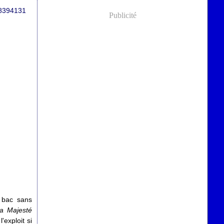
Publicité
e bac sans
a Majesté
'exploit si