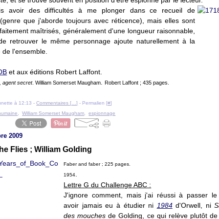
te, et se trouve souvent en position d'être espionné par le lecteur.
s avoir des difficultés à me plonger dans ce recueil de
(genre que j'aborde toujours avec réticence), mais elles sont
faitement maîtrisés, généralement d'une longueur raisonnable,
t de retrouver le même personnage ajoute naturellement à la
 de l'ensemble.
OB
et aux éditions Robert Laffont.
.
 agent secret
. William Somerset Maugham
Robert Laffont ; 435 pages.
ounette à 12:13 -
Commentaires [
…
]
- Permalien [
#
]
humaine
,
William Somerset Maugham
,
espionnage
re 2009
he Flies ; William Golding
Faber and faber ; 225 pages.
.
1954
Lettre G du Challenge ABC :
J'ignore comment, mais j'ai réussi à passer l
avoir jamais eu à étudier ni
1984
d'Orwell, ni
S
des mouches
de Golding, ce qui relève plutôt de l