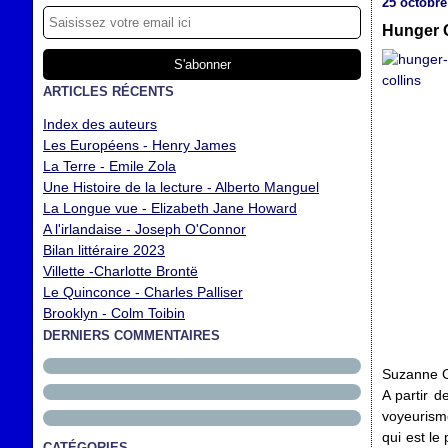
25 octobre
Hunger 
ARTICLES RÉCENTS
Index des auteurs
Les Européens - Henry James
La Terre - Emile Zola
Une Histoire de la lecture - Alberto Manguel
La Longue vue - Elizabeth Jane Howard
A l'irlandaise - Joseph O'Connor
Bilan littéraire 2023
Villette -Charlotte Brontë
Le Quinconce - Charles Palliser
Brooklyn - Colm Toibin
DERNIERS COMMENTAIRES
Suzanne Co
A partir d
voyeurisme
qui est le 
CATÉGORIES