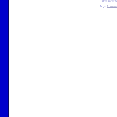
Posté par lill
Tags:
Adolesc