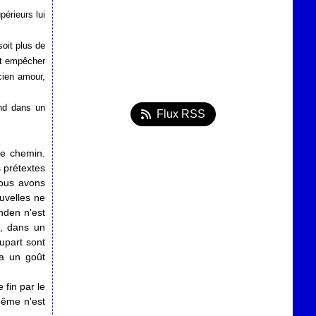
érieurs lui
oit plus de
it empêcher
cien amour,
nd dans un
Flux RSS
re chemin.
 prétextes
nous avons
uvelles ne
nden n'est
e, dans un
upart sont
 a un goût
 fin par le
même n'est