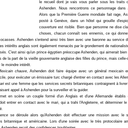
le recueil dont je vais vous parler sous les traits d
Ashenden. Nous rencontrons ce personnage dans
Alors que la Première Guerre mondiale fait rage, A
posté à Genève, dans un hôtel qui grouille d'espi
couverture est risible. Bien que personne ne dise cla
choses, chacun connaît ses ennemis, ce qui donne
 cocasses. Ashenden s'entend ainsi très bien avec une baronne au service 
es intérêts anglais sont également menacés par le grondement de nationalist
sés. C'est ainsi qu'un prince égyptien préoccupe Ashenden, qui aimerait bien 
s de la part de la vieille gouvernante anglaise des filles du prince, mais celle-
 le moindre intérêt.
exicain chauve
, Ashenden doit faire équipe avec un général mexicain e
cile, pour exécuter un émissaire turc chargé d'entrer en contact avec les All
ari
est une femme que les services secrets britanniques contraignent à livre
faisant appel à Ashenden pour la surveiller et la guider.
et en scène un couple formé d'un Anglais et d'une Allemande établis 
it entrer en contact avec le mari, qui a trahi l'Angleterre, et déterminer le 
é.
lence
se déroule alors qu'Ashenden doit effectuer une mission avec le 
 britannique et américaine. Lors d'une soirée avec le très protocolaire 
, Ashenden reçoit des confidences troublantes.