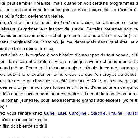
lité peut sembler irréaliste, mais quand on voit certains programmes t
ès, on peut se demander si les gens seraient capables de résister à 
 où la fiction deviendrait réalité.
ène, c'est un peu le retour de
Lord of the flies
, les alliances se form
laissent s'exprimer leur instinct de survie. Certains meurtres sont te
t j'avais beau savoir dès le début que mon héroïne allait s'en sortir (le
dans l'originalité de l'histoire), je me demandais dans quel état, et 
ient se faire subir entre eux.
aussi aimé ce livre grâce à son histoire d'amour pas du tout banale, ni 
oeur balance entre Gale et Peeta, mais je savoure chaque moment o
and même. Peeta, qu'il n'est pas toujours simple de cerner, surtout au
pas autant le chevalier en armure que ce que l'on croyait au début (
t-être de ne pas basculer du côté obscur). Et Gale, plus sauvage, qu'
idement. Si je ne vois pas forcément l'intérêt d'une suite en ce qui c
is déjà que je succomberai pour connaître le fin mot du triangle amoure
ent roman jeunesse, pour adolescents et grands adolescents (voire t
s) !
vez vous rendre chez
Cuné
,
Laël
,
Caro[line]
,
Stephie
,
Praline
,
Kalist
 c'est un incontournable.
 film doit bientôt sortir !!