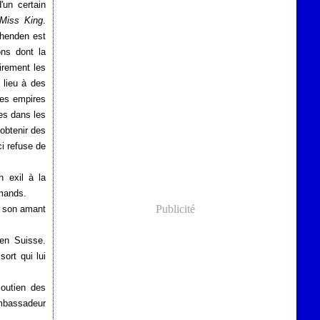
'un certain
Miss King
.
shenden est
ons dont la
irement les
 lieu à des
des empires
es dans les
obtenir des
ci refuse de
n exil à la
emands.
Publicité
r son amant
en Suisse.
sort qui lui
soutien des
ambassadeur