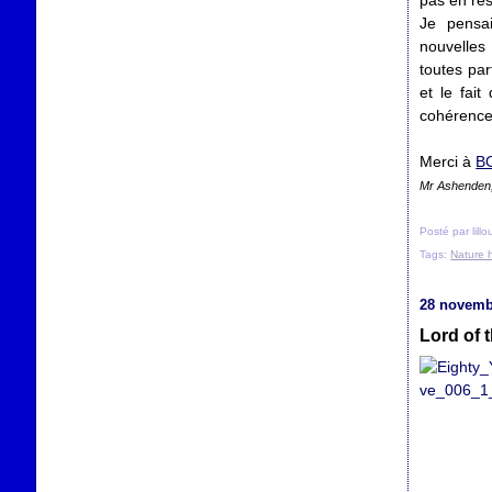
pas en res
Je pensai
nouvelles 
toutes par
et le fai
cohérence
Merci à
B
Mr Ashenden,
Posté par lill
Tags:
Nature 
28 novemb
Lord of t