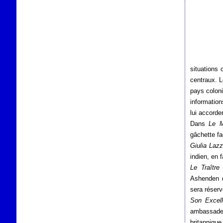
situations
centraux. L
pays coloni
information
lui accorder
Dans
Le M
gâchette fa
Giulia Lazz
indien, en 
Le Traître
m
Ashenden do
sera réserv
Son Excel
ambassades
britannique