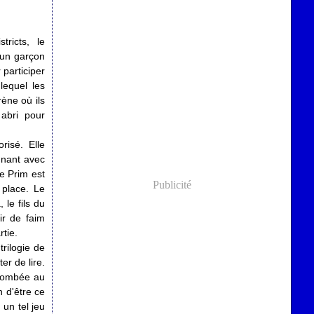
ricts, le
 un garçon
 participer
lequel les
rène où ils
 abri pour
risé. Elle
nnant avec
e Prim est
Publicité
 place. Le
 le fils du
ir de faim
rtie.
rilogie de
er de lire.
uccombée au
 d'être ce
 un tel jeu