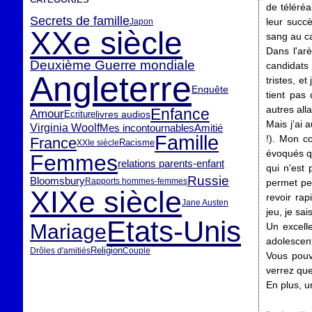
de téléréa
Secrets de famille
leur succ
Japon
XXe siècle
sang au cas
Dans l'ar
Deuxième Guerre mondiale
candidats 
Angleterre
tristes, e
Enquête
tient pas 
autres alla
Enfance
Amour
livres audios
Ecriture
Mais j'ai 
Virginia Woolf
Mes incontournables
Amitié
Famille
!). Mon c
France
Racisme
XXIe siècle
évoqués qu
Femmes
relations parents-enfant
qui n'est 
Russie
Bloomsbury
Rapports hommes-femmes
permet peu
XIXe siècle
revoir rap
Jane Austen
jeu, je sa
Etats-Unis
Mariage
Un excell
adolescent
Religion
Drôles d'amitiés
Couple
Vous pou
verrez que
En plus, un