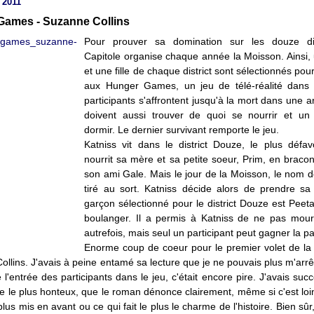
 2011
Games - Suzanne Collins
Pour prouver sa domination sur les douze dist
Capitole organise chaque année la Moisson. Ainsi,
et une fille de chaque district sont sélectionnés pour
aux Hunger Games, un jeu de télé-réalité dans 
participants s'affrontent jusqu'à la mort dans une a
doivent aussi trouver de quoi se nourrir et un
dormir. Le dernier survivant remporte le jeu.
Katniss vit dans le district Douze, le plus défavo
nourrit sa mère et sa petite soeur, Prim, en braco
son ami Gale. Mais le jour de la Moisson, le nom d
tiré au sort. Katniss décide alors de prendre sa
garçon sélectionné pour le district Douze est Peeta,
boulanger. Il a permis à Katniss de ne pas mour
autrefois, mais seul un participant peut gagner la pa
Enorme coup de coeur pour le premier volet de la t
llins. J'avais à peine entamé sa lecture que je ne pouvais plus m'arrêt
e l'entrée des participants dans le jeu, c'était encore pire. J'avais s
 le plus honteux, que le roman dénonce clairement, même si c'est loin
plus mis en avant ou ce qui fait le plus le charme de l'histoire. Bien sûr,