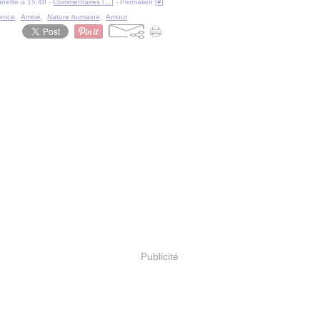
ounette à 15:48 -
Commentaires [
…
]
- Permalien [
#
]
ence
,
Amitié
,
Nature humaine
,
Amour
Publicité