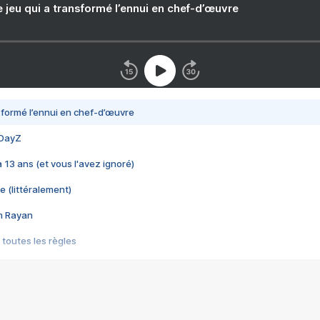
e jeu qui a transformé l’ennui en chef-d’œuvre
nsformé l’ennui en chef-d’œuvre
 DayZ
 a 13 ans (et vous l'avez ignoré)
e (littéralement)
im Rayan
 toutes les règles
s les jeux vidéo
us choquant de Rockstar ? - Le scandale BULLY
e plus moche de Steam