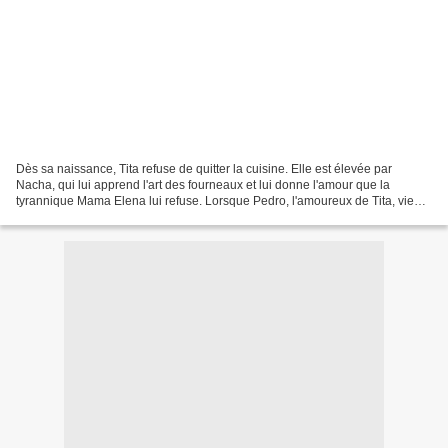
Dès sa naissance, Tita refuse de quitter la cuisine. Elle est élevée par
Nacha, qui lui apprend l'art des fourneaux et lui donne l'amour que la
tyrannique Mama Elena lui refuse. Lorsque Pedro, l'amoureux de Tita, vient
demander sa main des années plus...