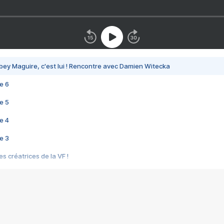
bey Maguire, c'est lui ! Rencontre avec Damien Witecka
e 6
e 5
e 4
e 3
s créatrices de la VF !
e 2
e 1
e Mektoub My Love arrive enfin ! Rencontre avec Shaïn Boumedine et Sal