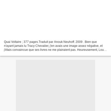
Quai Voltaire ; 377 pages.Traduit par Anouk Neuhoff. 2009 . Bien que
n'ayant jamais lu Tracy Chevalier, j'en avais une image assez négative, et
j'étais convaincue que ses livres ne me plairaient pas. Heureusement, Lou
est une fois de plus arrivée à la...