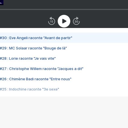
#30 : Eve Angeli raconte "Avant de partir"
#29 : MC Solaar raconte "Bouge de là"
28 : Lorie raconte "Je vais vite"
#27 : Christophe Willem raconte "Jacques a dit"
#26 : Chimène Badi raconte "Entre nous"
#25 : Indochine raconte "3e sexe"
#24 : Zaho raconte "C'est chelou"
#23 : Patrick Bruel raconte "Au café des délices"
#22 : Kyo raconte "Le chemin"