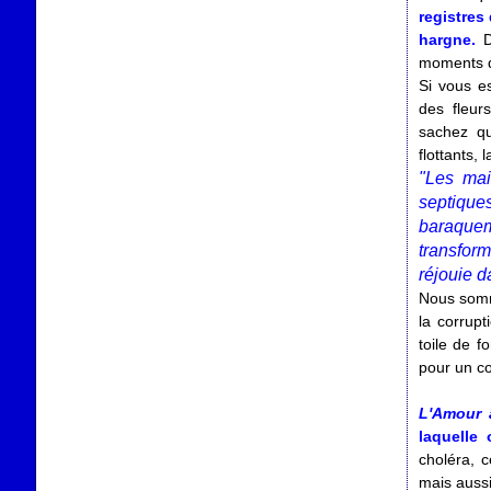
registres
hargne.
D
moments d
Si vous es
des fleur
sachez qu
flottants,
"Les mai
septiqu
baraquem
transform
réjouie d
Nous somme
la corrup
toile de 
pour un co
L'Amour 
laquelle
choléra, 
mais auss