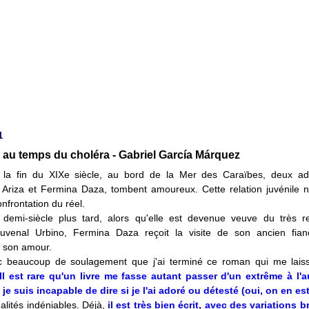
1
au temps du choléra - Gabriel García Márquez
 la fin du XIXe siècle, au bord de la Mer des Caraïbes, deux ad
o Ariza et Fermina Daza, tombent amoureux. Cette relation juvénile n
onfrontation du réel.
 demi-siècle plus tard, alors qu'elle est devenue veuve du très r
uvenal Urbino, Fermina Daza reçoit la visite de son ancien fian
e son amour.
c beaucoup de soulagement que j'ai terminé ce roman qui me lais
Il est rare qu'un livre me fasse autant passer d'un extrême à l'au
je suis incapable de dire si je l'ai adoré ou détesté (oui, on en est 
ualités indéniables. Déjà,
il est très bien écrit, avec des variations b