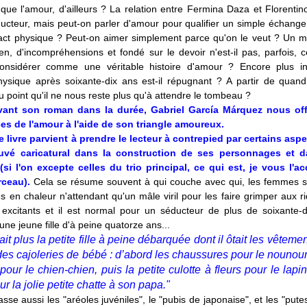
que l'amour, d'ailleurs ? La relation entre Fermina Daza et Florentino
ducteur, mais peut-on parler d'amour pour qualifier un simple échange 
act physique ? Peut-on aimer simplement parce qu'on le veut ? Un ma
en, d'incompréhensions et fondé sur le devoir n'est-il pas, parfois, c
considérer comme une véritable histoire d'amour ? Encore plus in
hysique après soixante-dix ans est-il répugnant ? A partir de quand
au point qu'il ne nous reste plus qu'à attendre le tombeau ?
ivant son roman dans la durée, Gabriel García Márquez nous off
es de l'amour à l'aide de son triangle amoureux.
e livre parvient à prendre le lecteur à contrepied par certains aspect
ouvé caricatural dans la construction de ses personnages et d
 (si l'on excepte celles du trio principal, ce qui est, je vous l'a
rceau).
Cela se résume souvent à qui couche avec qui, les femmes s
s en chaleur n'attendant qu'un mâle viril pour les faire grimper aux r
t excitants et il est normal pour un séducteur de plus de soixante-
une jeune fille d'à peine quatorze ans...
tait plus la petite fille à peine débarquée dont il ôtait les vêteme
es cajoleries de bébé : d’abord les chaussures pour le nounours
our le chien-chien, puis la petite culotte à fleurs pour le lapi
ur la jolie petite chatte à son papa."
sse aussi les "aréoles juvéniles", le "pubis de japonaise", et les "pute