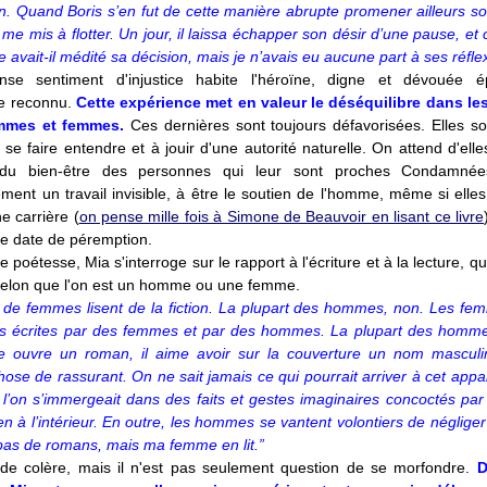
. Quand Boris s’en fut de cette manière abrupte promener ailleurs so
e me mis à flotter. Un jour, il laissa échapper son désir d’une
pause, et c
 avait-il médité sa décision, mais je n’avais eu aucune part à ses réfle
se sentiment d'injustice habite l'héroïne, digne et dévouée 
ue reconnu
.
Cette expérience met en valeur le déséquilibre dans le
mmes et femmes.
Ces dernières sont toujours défavorisées. Elles so
 se faire entendre et à jouir d'une autorité naturelle. On attend d'ell
 du bien-être des personnes qui leur sont proches Condamnée
ement un travail invisible, à être le soutien de l'homme, même si elles
 carrière (
on pense mille fois à Simone de Beauvoir en lisant ce livre
ne date de péremption.
e poétesse, Mia s'interroge sur le rapport à l'écriture et à la lecture, qu
elon que l'on est un homme ou une femme.
de femmes lisent de la fiction. La plupart des hommes, non. Les fem
ons écrites par des femmes et par des hommes. La plupart des homme
ouvre un roman, il aime avoir sur la couverture un nom masculin
ose de rassurant. On ne sait jamais ce qui pourrait arriver à cet appar
 l’on s’immergeait dans des faits et gestes imaginaires concoctés par
ien à l’intérieur. En outre, les hommes se vantent volontiers de négliger l
 pas de romans, mais ma femme en lit.”
é de colère, mais il n'est pas seulement question de se morfondre.
D