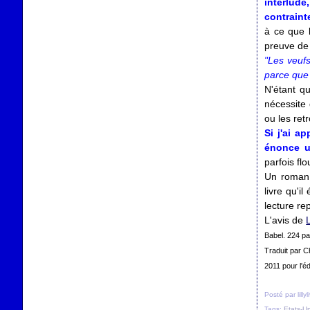
interlud
contraint
à ce que l
preuve de 
"Les veufs
parce que l
N'étant q
nécessite 
ou les ret
Si j'ai a
énonce u
parfois flo
Un roman f
livre qu'i
lecture re
L'avis de
L
Babel. 224 p
Traduit par C
2011 pour l'éd
Posté par lilly
Tags:
Etats-Un