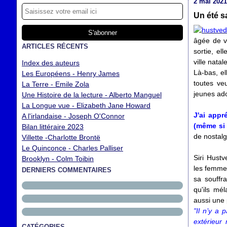
2 mai 202
Un été s
âgée de v
ARTICLES RÉCENTS
sortie, el
ville natal
Index des auteurs
Là-bas, e
Les Européens - Henry James
toutes ve
La Terre - Emile Zola
jeunes ad
Une Histoire de la lecture - Alberto Manguel
La Longue vue - Elizabeth Jane Howard
J'ai appr
A l'irlandaise - Joseph O'Connor
(même si 
Bilan littéraire 2023
de nostalg
Villette -Charlotte Brontë
Le Quinconce - Charles Palliser
Siri Hustv
Brooklyn - Colm Toibin
les femmes
DERNIERS COMMENTAIRES
sa souffr
qu'ils mé
aussi une 
"Il n’y a
extérieur 
CATÉGORIES