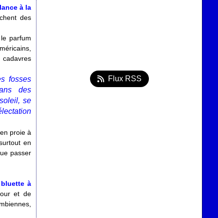
lance à la
achent des
 le parfum
éricains,
s cadavres
Flux RSS
es fosses
dans des
oleil, se
lectation
en proie à
surtout en
que passer
bluette à
mour et de
ombiennes,