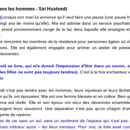
1
ans les hommes - Siri Hustvedt
Lorsque son mari lui annonce qu'il veut faire une pause (une pause fr
ingt ans de moins qu'elle), Mia est admise dans un service psychiatr
le prend provisoirement congé de la fac dans laquelle elle enseigne et
e.
lle rencontre les membres de la résidence pour personnes âgées où vi
uves. Elle est également engagée pour animer un atelier de poés
olescentes.
écié ce livre, qui m'a donné l'impression d'être dans un cocon, en
les filles ne sont pas toujours tendres).
C'est à la fois enchanteur
ie.
edt n'est pas tendre avec les hommes, leurs injustices et leurs lâche
 qu'ils ont épousées. Mia est une femme blessée et en colère. Bien q
ance est réelle. Elle et son époux ont vécu des décennies ensemble
langent leurs souvenirs. Une séparation n'est pas qu'un chagrin d'am
perte de repères.
 pas de vie sans un sol, sans un sentiment de l’espace qui n’est pas
mais intérieur aussi – les lieux mentaux. Pour moi, la folie avait con