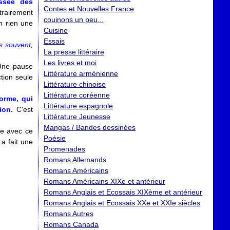
assée des
Contes et Nouvelles France
trairement
couinons un peu...
n rien une
Cuisine
Essais
us souvent,
La presse littéraire
Les livres et moi
 Une pause
Littérature arménienne
ction seule
Littérature chinoise
Littérature coréenne
forme, qui
Littérature espagnole
ion.
C'est
Littérature Jeunesse
Mangas / Bandes dessinées
te avec ce
Poésie
 a fait une
Promenades
Romans Allemands
Romans Américains
Romans Américains XIXe et antérieur
Romans Anglais et Ecossais XIXème et antérieur
Romans Anglais et Ecossais XXe et XXIe siècles
Romans Autres
Romans Canada