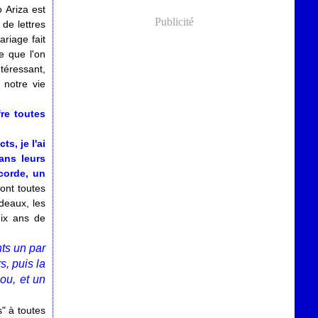
 Ariza est
Publicité
de lettres
riage fait
e que l'on
téressant,
 notre vie
re toutes
s, je l'ai
ans leurs
ccorde, un
ont toutes
ideaux, les
dix ans de
nts un par
, puis la
nou, et un
s" à toutes