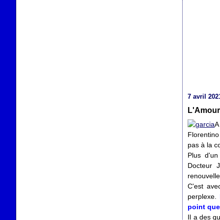
7 avril 202
L'Amour 
A
Florentin
pas à la c
Plus d'un
Docteur J
renouvell
C'est ave
perplexe.
point que 
Il a des q