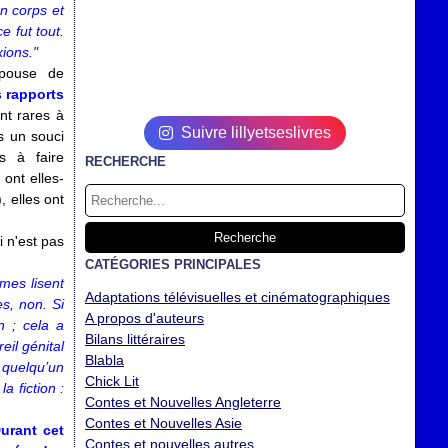
n corps et
e fut tout.
xions."
épouse de
s rapports
nt rares à
Suivre lillyetseslivres
es un souci
s à faire
RECHERCHE
 ont elles-
), elles ont
i n'est pas
CATÉGORIES PRINCIPALES
mes lisent
Adaptations télévisuelles et cinématographiques
s, non. Si
A propos d'auteurs
 ; cela a
Bilans littéraires
eil génital
Blabla
 quelqu’un
Chick Lit
a fiction :
Contes et Nouvelles Angleterre
Contes et Nouvelles Asie
urant cet
Contes et nouvelles autres