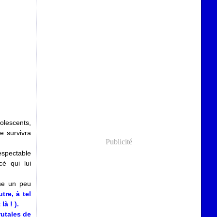
olescents,
e survivra
Publicité
espectable
cé qui lui
se un peu
tre, à tel
là ! ).
rutales de