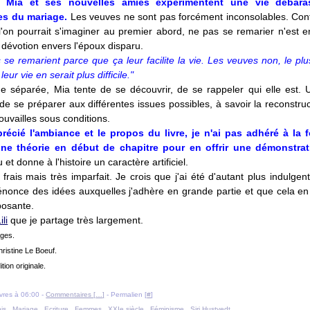
e, Mia et ses nouvelles amies expérimentent une vie débar
es du mariage.
Les veuves ne sont pas forcément inconsolables. Con
'on pourrait s'imaginer au premier abord, ne pas se remarier n'est e
dévotion envers l'époux disparu.
 se remarient parce que ça leur facilite la vie. Les veuves non, le pl
eur vie en serait plus difficile."
ue séparée, Mia tente de se découvrir, de se rappeler qui elle est.
de se préparer aux différentes issues possibles, à savoir la reconstru
rouvailles sous conditions.
pprécié l'ambiance et le propos du livre, je n'ai pas adhéré à la 
ne théorie en début de chapitre pour en offrir une démonstrat
u et donne à l'histoire un caractère artificiel.
rais mais très imparfait. Je crois que j'ai été d'autant plus indulgen
l énonce des idées auxquelles j'adhère en grande partie et que cela en
posante.
ili
que je partage très largement.
ages.
hristine Le Boeuf.
ition originale.
livres à 06:00 -
Commentaires [
…
]
- Permalien [
#
]
is
,
Mariage
,
Ecriture
,
Femmes
,
XXIe siècle
,
Féminisme
,
Siri Hustvedt