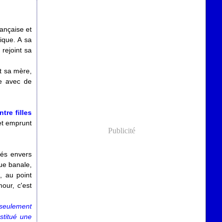
ançaise et
ique. A sa
 rejoint sa
t sa mère,
ie avec de
tre filles
 et emprunt
Publicité
tés envers
ue banale,
, au point
our, c'est
 seulement
stitué une