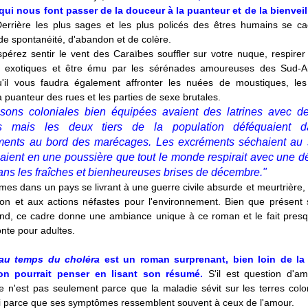
 qui nous font passer de la douceur à la puanteur et de la bienveil
errière les plus sages et les plus policés des êtres humains se c
e spontanéité, d'abandon et de colère.
pérez sentir le vent des Caraïbes souffler sur votre nuque, respirer
s exotiques et être ému par les sérénades amoureuses des Sud-Am
'il vous faudra également affronter les nuées de moustiques, le
 la puanteur des rues et les parties de sexe brutales.
sons coloniales bien équipées avaient des latrines avec d
es mais les deux tiers de la population déféquaient 
ents au bord des marécages. Les excréments séchaient au s
aient en une poussière que tout le monde respirait avec une dé
ans les fraîches et bienheureuses brises de décembre."
s dans un pays se livrant à une guerre civile absurde et meurtrière, 
tion et aux actions néfastes pour l'environnement. Bien que présent 
fond, ce cadre donne une ambiance unique à ce roman et le fait pres
nte pour adultes.
au temps du choléra
est un roman surprenant, bien loin de la 
 on pourrait penser en lisant son résumé.
S'il est question d'a
ce n'est pas seulement parce que la maladie sévit sur les terres col
i parce que ses symptômes ressemblent souvent à ceux de l'amour.