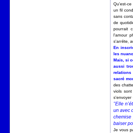
Qu'est-ce 
un fil con
sans cont
de quotidi
pourrait 
l'amour p
s'arrête, 
En inscr
les nuanc
Mais, si c
aussi tr
relations
sacré mo
des chatte
viols son
s'envoyer 
"Elle n’é
un avec d
chemise p
baiser po
Je vous pa