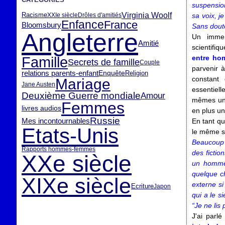
suspension
Virginia Woolf
Racisme
XXIe siècle
Drôles d'amitiés
sa voix, j
Enfance
France
Bloomsbury
Sans doute
Angleterre
Un immen
Amitié
scientifiq
entre ho
Famille
Secrets de famille
Couple
parvenir à
relations parents-enfant
Enquête
Religion
constant
Mariage
Jane Austen
essentiell
Deuxième Guerre mondiale
Amour
mêmes une
Femmes
livres audios
en plus u
Russie
Mes incontournables
En tant qu
Etats-Unis
le même s
Beaucoup 
Rapports hommes-femmes
des ficti
XXe siècle
un homme 
quelque ch
XIXe siècle
externe si
Ecriture
Japon
qui a le s
“Je ne lis
J'ai parl