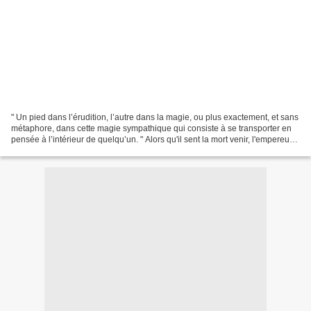
" Un pied dans l’érudition, l’autre dans la magie, ou plus exactement, et sans
métaphore, dans cette magie sympathique qui consiste à se transporter en
pensée à l’intérieur de quelqu’un. " Alors qu'il sent la mort venir, l'empereur
Hadrien écrit une longue...