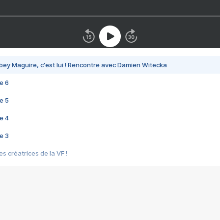
bey Maguire, c'est lui ! Rencontre avec Damien Witecka
e 6
e 5
e 4
e 3
s créatrices de la VF !
e 2
e 1
e Mektoub My Love arrive enfin ! Rencontre avec Shaïn Boumedine et Sal