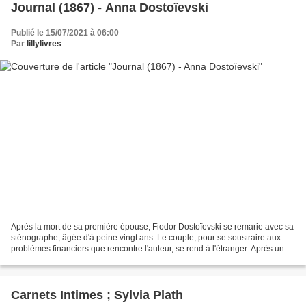
Journal (1867) - Anna Dostoïevski
Publié le 15/07/2021 à 06:00
Par
lillylivres
Après la mort de sa première épouse, Fiodor Dostoïevski se remarie avec sa
sténographe, âgée d'à peine vingt ans. Le couple, pour se soustraire aux
problèmes financiers que rencontre l'auteur, se rend à l'étranger. Après un
désastreux séjour à Baden,...
Carnets Intimes ; Sylvia Plath