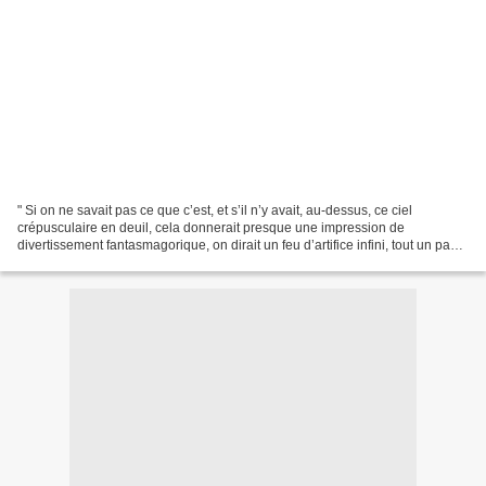
" Si on ne savait pas ce que c’est, et s’il n’y avait, au-dessus, ce ciel
crépusculaire en deuil, cela donnerait presque une impression de
divertissement fantasmagorique, on dirait un feu d’artifice infini, tout un pays,
toute une chaîne de collines qui...