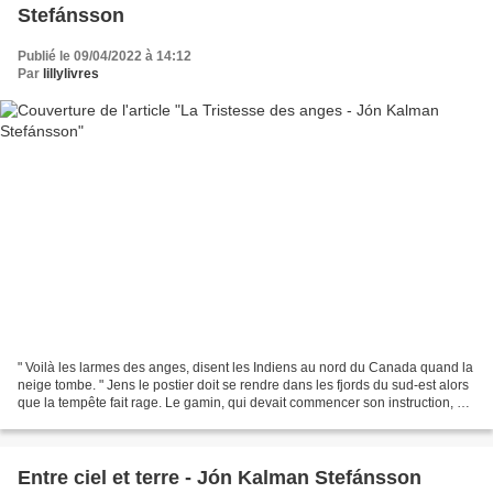
Stefánsson
Publié le 09/04/2022 à 14:12
Par
lillylivres
" Voilà les larmes des anges, disent les Indiens au nord du Canada quand la
neige tombe. " Jens le postier doit se rendre dans les fjords du sud-est alors
que la tempête fait rage. Le gamin, qui devait commencer son instruction, est
désigné pour l'accompagner...
Entre ciel et terre - Jón Kalman Stefánsson