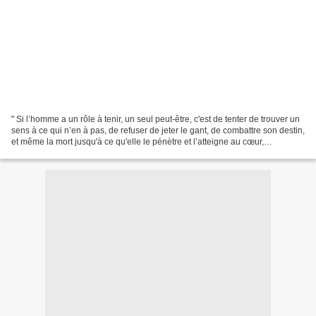
" Si l’homme a un rôle à tenir, un seul peut-être, c'est de tenter de trouver un
sens à ce qui n’en à pas, de refuser de jeter le gant, de combattre son destin,
et même la mort jusqu'à ce qu'elle le pénètre et l’atteigne au cœur,
définitivement. " Pour...