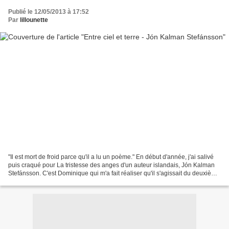
Publié le 12/05/2013 à 17:52
Par
lillounette
"Il est mort de froid parce qu'il a lu un poème." En début d'année, j'ai salivé
puis craqué pour La tristesse des anges d'un auteur islandais, Jón Kalman
Stefánsson. C'est Dominique qui m'a fait réaliser qu'il s'agissait du deuxième
volet d'une trilogie,...