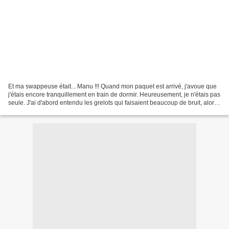
Et ma swappeuse était... Manu !!! Quand mon paquet est arrivé, j'avoue que
j'étais encore tranquillement en train de dormir. Heureusement, je n'étais pas
seule. J'ai d'abord entendu les grelots qui faisaient beaucoup de bruit, alors
je suis descendue...