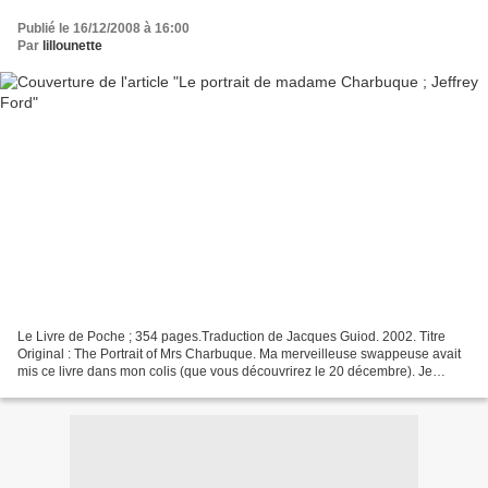
Publié le 16/12/2008 à 16:00
Par
lillounette
Le Livre de Poche ; 354 pages.Traduction de Jacques Guiod. 2002. Titre
Original : The Portrait of Mrs Charbuque. Ma merveilleuse swappeuse avait
mis ce livre dans mon colis (que vous découvrirez le 20 décembre). Je
l'avais repéré chez Lou, alors j'ai...