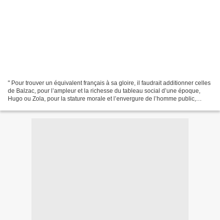
" Pour trouver un équivalent français à sa gloire, il faudrait additionner celles
de Balzac, pour l’ampleur et la richesse du tableau social d’une époque,
Hugo ou Zola, pour la stature morale et l’envergure de l’homme public,
Dumas, enfin, pour l’engouement...