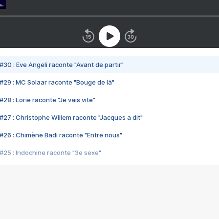
#30 : Eve Angeli raconte "Avant de partir"
#29 : MC Solaar raconte "Bouge de là"
28 : Lorie raconte "Je vais vite"
#27 : Christophe Willem raconte "Jacques a dit"
#26 : Chimène Badi raconte "Entre nous"
#25 : Indochine raconte "3e sexe"
#24 : Zaho raconte "C'est chelou"
#23 : Patrick Bruel raconte "Au café des délices"
#22 : Kyo raconte "Le chemin"