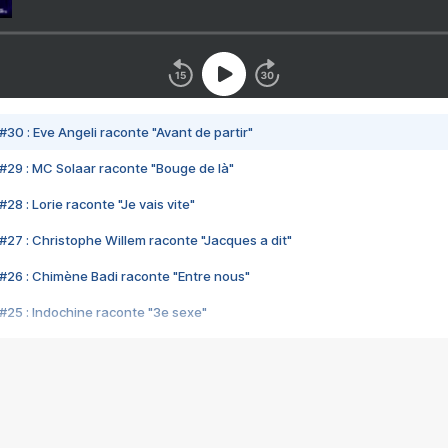
#30 : Eve Angeli raconte "Avant de partir"
#29 : MC Solaar raconte "Bouge de là"
28 : Lorie raconte "Je vais vite"
#27 : Christophe Willem raconte "Jacques a dit"
#26 : Chimène Badi raconte "Entre nous"
#25 : Indochine raconte "3e sexe"
#24 : Zaho raconte "C'est chelou"
#23 : Patrick Bruel raconte "Au café des délices"
#22 : Kyo raconte "Le chemin"