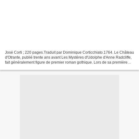
José Corti ; 220 pages.Traduit par Dominique Corticchiato.1764. Le Château
d'Otrante, publié trente ans avant Les Mystères d'Udolphe d'Anne Radcliffe,
fait généralement figure de premier roman gothique. Lors de sa première
publication, Walpole reniait...