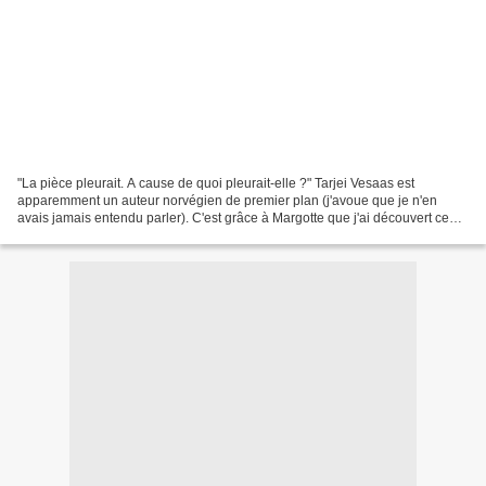
"La pièce pleurait. A cause de quoi pleurait-elle ?" Tarjei Vesaas est
apparemment un auteur norvégien de premier plan (j'avoue que je n'en
avais jamais entendu parler). C'est grâce à Margotte que j'ai découvert ce
roman acheté en raison de sa superbe...