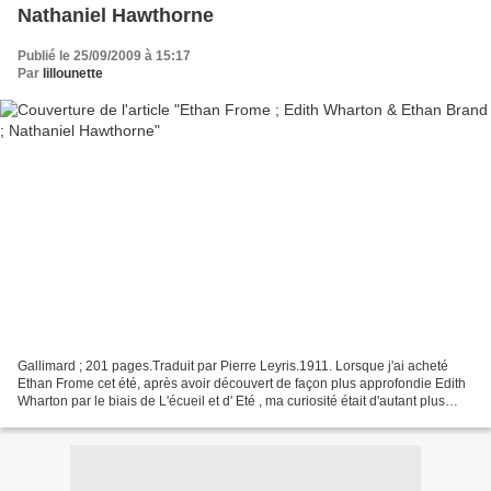
Nathaniel Hawthorne
Publié le 25/09/2009 à 15:17
Par
lillounette
Gallimard ; 201 pages.Traduit par Pierre Leyris.1911. Lorsque j'ai acheté
Ethan Frome cet été, après avoir découvert de façon plus approfondie Edith
Wharton par le biais de L'écueil et d' Eté , ma curiosité était d'autant plus
piquée que ce livre de la...