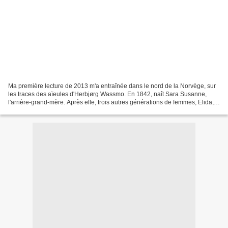
Ma première lecture de 2013 m'a entraînée dans le nord de la Norvège, sur
les traces des aïeules d'Herbjørg Wassmo. En 1842, naît Sara Susanne,
l'arrière-grand-mère. Après elle, trois autres générations de femmes, Elida,
Hjørdis et enfin elle-même, dont...