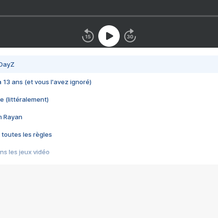
 DayZ
 a 13 ans (et vous l'avez ignoré)
e (littéralement)
im Rayan
 toutes les règles
s les jeux vidéo
us choquant de Rockstar ? - Le scandale BULLY
e plus moche de Steam
du RÊVE tourne au CAUCHEMAR