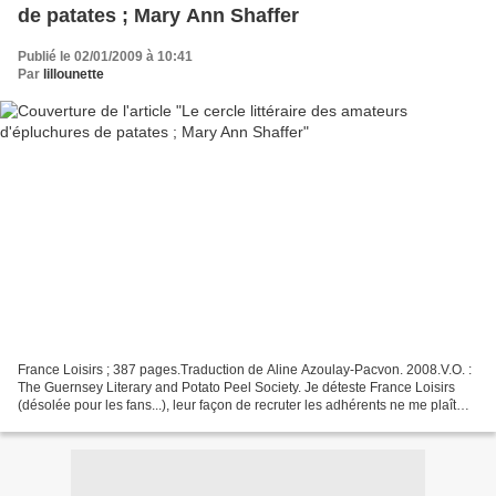
de patates ; Mary Ann Shaffer
Publié le 02/01/2009 à 10:41
Par
lillounette
France Loisirs ; 387 pages.Traduction de Aline Azoulay-Pacvon. 2008.V.O. :
The Guernsey Literary and Potato Peel Society. Je déteste France Loisirs
(désolée pour les fans...), leur façon de recruter les adhérents ne me plaît
pas du tout, et quand je vois...